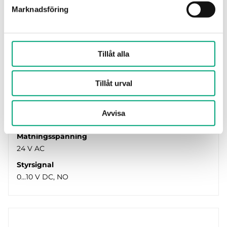
Marknadsföring
Tillåt alla
REGIN
RTAOM100-24A
Tillåt urval
Termiskt ställdon
Kraft
Avvisa
100 N
Matningsspänning
24 V AC
Styrsignal
0...10 V DC, NO