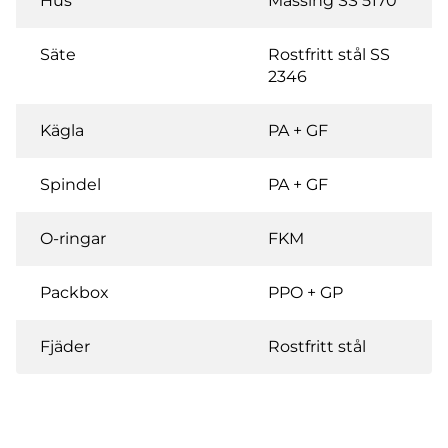
Hus
Mässing SS 5170
Säte
Rostfritt stål SS
2346
Kägla
PA + GF
Spindel
PA + GF
O-ringar
FKM
Packbox
PPO + GP
Fjäder
Rostfritt stål