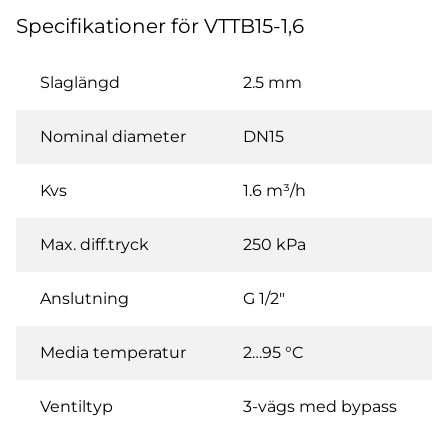
Specifikationer för VTTB15-1,6
Slaglängd
2.5 mm
Nominal diameter
DN15
Kvs
1.6 m³/h
Max. diff.tryck
250 kPa
Anslutning
G 1/2"
Media temperatur
2…95 °C
Ventiltyp
3-vägs med bypass