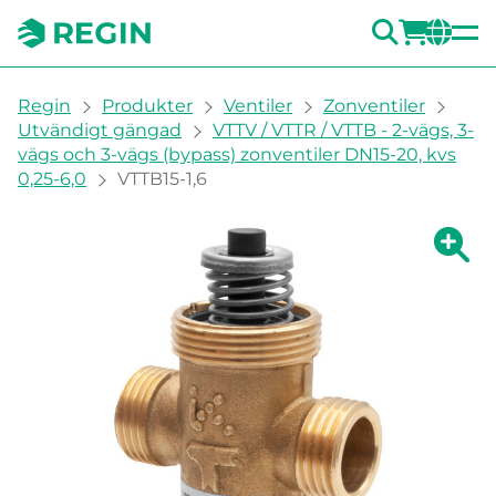
SÖK
LOGG
CH
You are here:
Regin
Produkter
Ventiler
Zonventiler
Utvändigt gängad
VTTV / VTTR / VTTB - 2-vägs, 3-
vägs och 3-vägs (bypass) zonventiler DN15-20, kvs
0,25-6,0
VTTB15-1,6
Visa fö
Vi