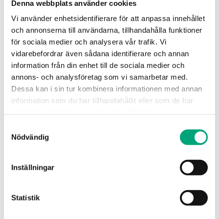
Denna webbplats använder cookies
Vi använder enhetsidentifierare för att anpassa innehållet
och annonserna till användarna, tillhandahålla funktioner
REGIN
för sociala medier och analysera vår trafik. Vi
RTAOM100-230
vidarebefordrar även sådana identifierare och annan
Termiskt ställdon
information från din enhet till de sociala medier och
annons- och analysföretag som vi samarbetar med.
Kraft
Dessa kan i sin tur kombinera informationen med annan
100 N
information som du har tillhandahållit eller som de har
Matningsspänning
samlat in när du har använt deras tjänster.
230 V AC
Samtyckesval
Nödvändig
Styrsignal
On/off, NO
Inställningar
Statistik