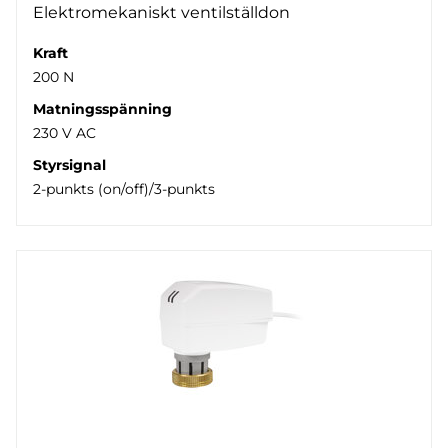
Elektromekaniskt ventilställdon
Kraft
200 N
Matningsspänning
230 V AC
Styrsignal
2-punkts (on/off)/3-punkts