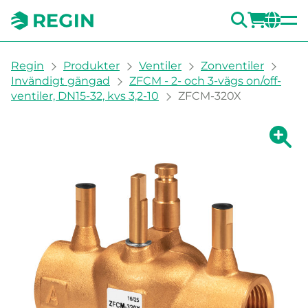
SÖK
LOGG
CH
You are here:
Regin
Produkter
Ventiler
Zonventiler
Invändigt gängad
ZFCM - 2- och 3-vägs on/off-
ventiler, DN15-32, kvs 3,2-10
ZFCM-320X
Visa fö
Vi