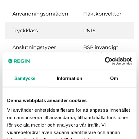
Användningsområden
Fläktkonvektor
Tryckklass
PN16
Anslutningstyper
BSP invändigt
gängad
according to ISO
228/1
Samtycke
Information
Om
Flödeskarakteristik
Likprocentig
Denna webbplats använder cookies
Läckage
0.0 % of Kvs
(PTFE-packning,
Vi använder enhetsidentifierare för att anpassa innehållet
kolfylld 25 %,
och annonserna till användarna, tillhandahålla funktioner
inget läckage)
för sociala medier och analysera vår trafik. Vi
vidarebefordrar även sådana identifierare och annan
Media
Varmvatten,