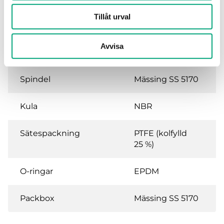
Säte
Mässing SS 5170
Tillåt urval
Kägla
Rostfritt stål SS
Avvisa
2346
Spindel
Mässing SS 5170
Kula
NBR
Sätespackning
PTFE (kolfylld
25 %)
O-ringar
EPDM
Packbox
Mässing SS 5170