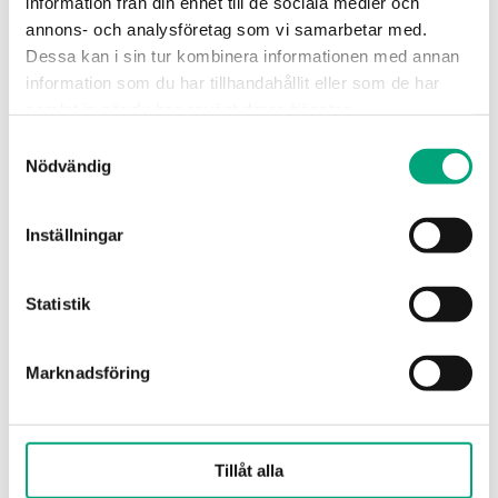
information från din enhet till de sociala medier och
Kallvatten,
annons- och analysföretag som vi samarbetar med.
Glykolblandat
Dessa kan i sin tur kombinera informationen med annan
vatten (max 50 %
information som du har tillhandahållit eller som de har
glykol)
samlat in när du har använt deras tjänster.
Samtyckesval
Vridningsvinkel
20 °
Nödvändig
Stängningsriktning
När spindeln
Inställningar
skjuts inåt
Ställdonsanslutning
Standard för
Statistik
ställdon RVAFC-
2303
Marknadsföring
Media temperatur
2…94 °C
Hus
Mässing SS 5170
Tillåt alla