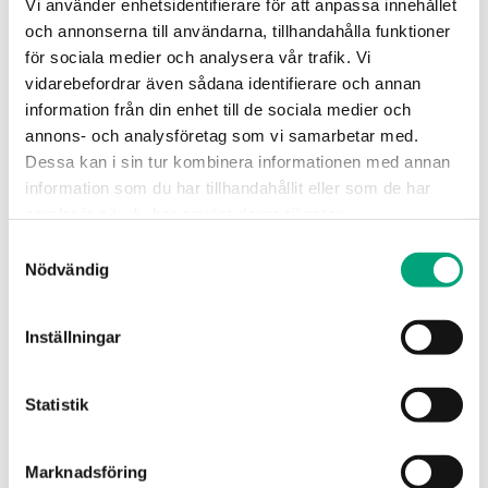
Vi använder enhetsidentifierare för att anpassa innehållet
och annonserna till användarna, tillhandahålla funktioner
för sociala medier och analysera vår trafik. Vi
vidarebefordrar även sådana identifierare och annan
information från din enhet till de sociala medier och
annons- och analysföretag som vi samarbetar med.
Dessa kan i sin tur kombinera informationen med annan
information som du har tillhandahållit eller som de har
REGIN
samlat in när du har använt deras tjänster.
OVC-Z20
Samtyckesval
Koppling för stålrör till ventilerna VTTV/VTTR/VTTB samt
ZTV/ZTR
Nödvändig
Rörkoppling
Inställningar
Statistik
SPECIFIKATIONER
Marknadsföring