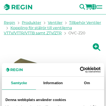
SÖK
LOGG
CH
You are here:
Regin
Produkter
Ventiler
Tillbehör Ventiler
Koppling för stålrör till ventilerna
VTTV/VTTR/VTTB samt ZTV/ZTR
OVC-Z20
Visa fö
Vi
Samtycke
Information
Om
Denna webbplats använder cookies