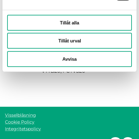
Specifikationer
Tillåt alla
Tillåt urval
Specifikationer för OVC-Z20
Avvisa
Ventil
ZTV20, ZTR20, VTT20, VTTR20,
VTTB20, PCTVS20
Visselblåsning
Cookie Policy
Integritetspolicy