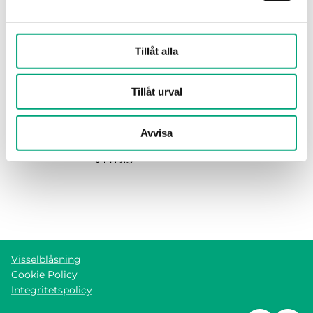
Specifikationer
Tillåt alla
Tillåt urval
Specifikationer för OVC-Z15
Avvisa
Ventil
ZTV15, ZTR15, VTT15, VTTR15,
VTTB15
Visselblåsning
Cookie Policy
Integritetspolicy