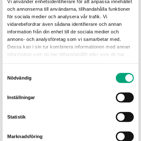
Vi använder enhetsidentifierare för att anpassa innehållet
och annonserna till användarna, tillhandahålla funktioner
för sociala medier och analysera vår trafik. Vi
vidarebefordrar även sådana identifierare och annan
information från din enhet till de sociala medier och
annons- och analysföretag som vi samarbetar med.
Dessa kan i sin tur kombinera informationen med annan
information som du har tillhandahållit eller som de har
REGIN
samlat in när du har använt deras tjänster.
OVC-Z15
Samtyckesval
Koppling för stålrör till ventilerna VTTV/VTTR/VTTB samt
ZTV/ZTR
Nödvändig
Rörkoppling
Inställningar
Statistik
SPECIFIKATIONER
Marknadsföring