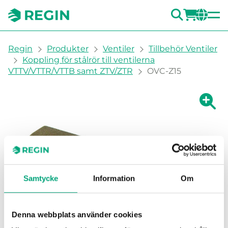
SÖK
LOGG
CH
You are here:
Regin
Produkter
Ventiler
Tillbehör Ventiler
Koppling för stålrör till ventilerna
VTTV/VTTR/VTTB samt ZTV/ZTR
OVC-Z15
Visa fö
Vi
Samtycke
Information
Om
Denna webbplats använder cookies