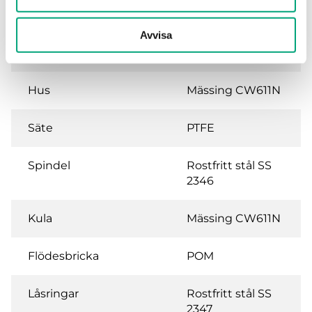
Vridningsvinkel
90 °
Avvisa
Media temperatur
-5…120 °C
Hus
Mässing CW611N
Säte
PTFE
Spindel
Rostfritt stål SS
2346
Kula
Mässing CW611N
Flödesbricka
POM
Låsringar
Rostfritt stål SS
2347