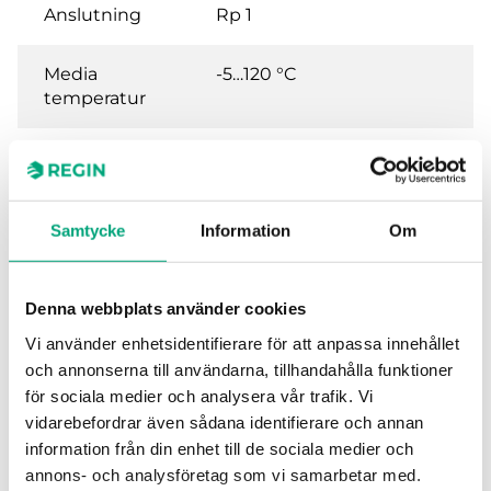
Anslutning
Rp 1
Media
-5…120 °C
temperatur
Ventiltyp
3-vägs
Ställdon
RVAB4, DAN, DMN, DAN..F,
Samtycke
Information
Om
DMN..F
Denna webbplats använder cookies
Vi använder enhetsidentifierare för att anpassa innehållet
Specifikationer för
och annonserna till användarna, tillhandahålla funktioner
för sociala medier och analysera vår trafik. Vi
Användningsområden
Kyla, Ventilation,
vidarebefordrar även sådana identifierare och annan
Värme,
information från din enhet till de sociala medier och
Fläktkonvektor
annons- och analysföretag som vi samarbetar med.