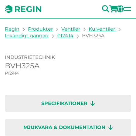
SÖK
LOGG
CH
You are here:
Regin
Produkter
Ventiler
Kulventiler
Invändigt gängad
P12414
BVH325A
INDUSTRIETECHNIK
BVH325A
P12414
SPECIFIKATIONER
MJUKVARA & DOKUMENTATION