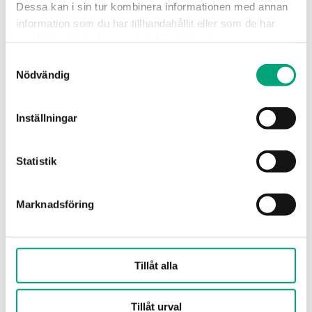
Dessa kan i sin tur kombinera informationen med annan
Tryckklass
PN20
information som du har tillhandahållit eller som de har
samlat in när du har använt deras tjänster.
Anslutningstyper
BSP invändigt
Samtyckesval
gängad
Nödvändig
according to ISO
228/1
Inställningar
Flödeskarakteristik
Likprocentig
Statistik
Läckage
0.0 % of Kvs
(Läckagefri)
Marknadsföring
Media
Varmvatten,
Kallvatten,
Glykolblandat
Tillåt alla
vatten (max 50 %
glykol)
Tillåt urval