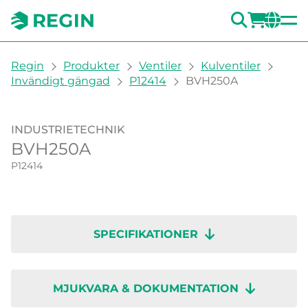
SÖK
LOGG
CH
You are here:
Regin
Produkter
Ventiler
Kulventiler
Invändigt gängad
P12414
BVH250A
INDUSTRIETECHNIK
BVH250A
P12414
SPECIFIKATIONER
MJUKVARA & DOKUMENTATION