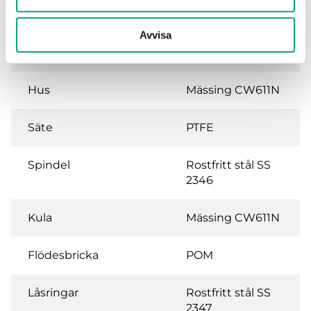
Vridningsvinkel
90 °
Avvisa
Media temperatur
-5…120 °C
Hus
Mässing CW611N
Säte
PTFE
Spindel
Rostfritt stål SS
2346
Kula
Mässing CW611N
Flödesbricka
POM
Låsringar
Rostfritt stål SS
2347