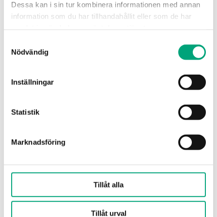
Dessa kan i sin tur kombinera informationen med annan
Tryckklass
PN20
information som du har tillhandahållit eller som de har
samlat in när du har använt deras tjänster.
Anslutningstyper
BSP invändigt
Samtyckesval
gängad
Nödvändig
according to ISO
228/1
Inställningar
Flödeskarakteristik
Likprocentig
Statistik
Läckage
0.0 % of Kvs
(Läckagefri)
Marknadsföring
Media
Varmvatten,
Kallvatten,
Glykolblandat
Tillåt alla
vatten (max 50 %
glykol)
Tillåt urval