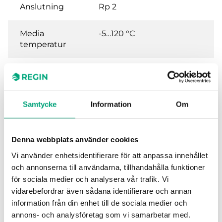
Anslutning
Rp 2
Media
-5…120 °C
temperatur
Ventiltyp
2-vägs
Ställdon
RVAB5, DAS, DMS, DAN..F,
Samtycke
Information
Om
DMN..F
Denna webbplats använder cookies
Vi använder enhetsidentifierare för att anpassa innehållet
Specifikationer för
och annonserna till användarna, tillhandahålla funktioner
för sociala medier och analysera vår trafik. Vi
Användningsområden
Kyla, Ventilation,
vidarebefordrar även sådana identifierare och annan
Värme,
information från din enhet till de sociala medier och
Fläktkonvektor
annons- och analysföretag som vi samarbetar med.