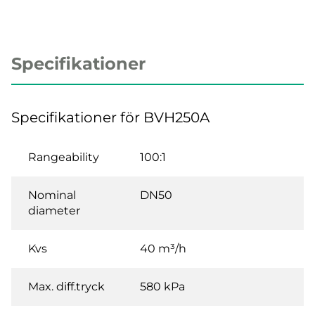
Specifikationer
Specifikationer för BVH250A
Rangeability
100:1
Nominal
DN50
diameter
Kvs
40 m³/h
Max. diff.tryck
580 kPa