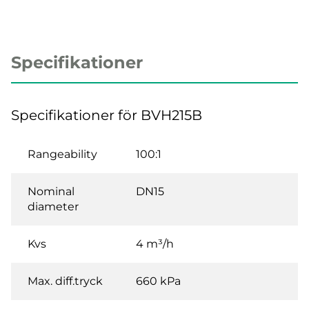
Specifikationer
Specifikationer för BVH215B
Rangeability
100:1
Nominal
DN15
diameter
Kvs
4 m³/h
Max. diff.tryck
660 kPa