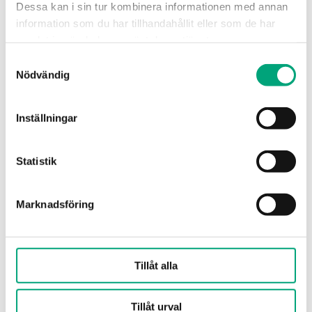
Dessa kan i sin tur kombinera informationen med annan
Tryckklass
PN20
information som du har tillhandahållit eller som de har
samlat in när du har använt deras tjänster.
Anslutningstyper
BSP invändigt
Samtyckesval
gängad
Nödvändig
according to ISO
228/1
Inställningar
Flödeskarakteristik
Likprocentig
Statistik
Läckage
0.0 % of Kvs
(Läckagefri)
Marknadsföring
Media
Varmvatten,
Kallvatten,
Glykolblandat
Tillåt alla
vatten (max 50 %
glykol)
Tillåt urval