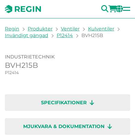
SÖK
LOGG
CH
You are here:
Regin
Produkter
Ventiler
Kulventiler
Invändigt gängad
P12414
BVH215B
INDUSTRIETECHNIK
BVH215B
P12414
SPECIFIKATIONER
MJUKVARA & DOKUMENTATION