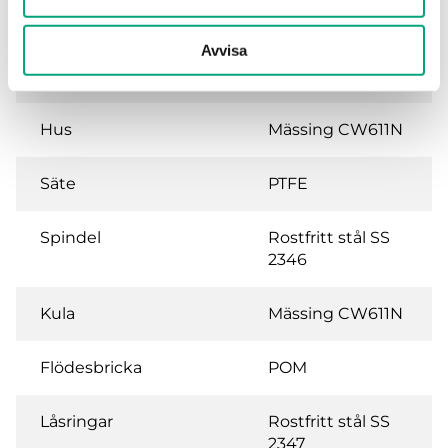
Vridningsvinkel
90 °
Avvisa
Media temperatur
-5…120 °C
Hus
Mässing CW611N
Säte
PTFE
Spindel
Rostfritt stål SS
2346
Kula
Mässing CW611N
Flödesbricka
POM
Låsringar
Rostfritt stål SS
2347