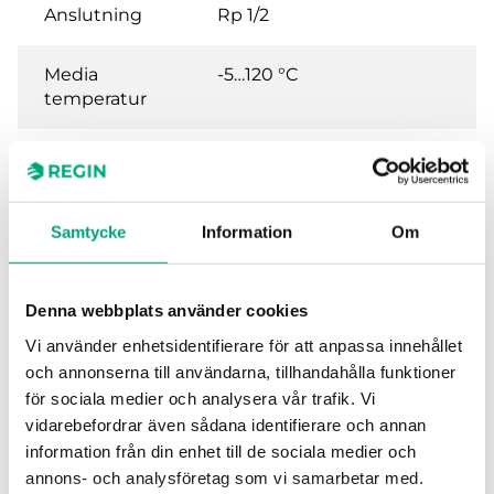
Anslutning
Rp 1/2
Media
-5…120 °C
temperatur
Ventiltyp
2-vägs
Ställdon
RVAB4, DAN, DMN, DAN..F,
Samtycke
Information
Om
DMN..F
Denna webbplats använder cookies
Vi använder enhetsidentifierare för att anpassa innehållet
Specifikationer för
och annonserna till användarna, tillhandahålla funktioner
för sociala medier och analysera vår trafik. Vi
Användningsområden
Kyla, Ventilation,
vidarebefordrar även sådana identifierare och annan
Värme,
information från din enhet till de sociala medier och
Fläktkonvektor
annons- och analysföretag som vi samarbetar med.