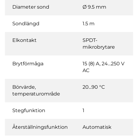
Diameter sond
Ø 9.5 mm
Sondlängd
1.5 m
Elkontakt
SPDT-
mikrobrytare
Brytförmåga
15 (8) A, 24…250 V
AC
Börvärde,
20...90 °C
temperaturområde
Stegfunktion
1
Återställningsfunktion
Automatisk