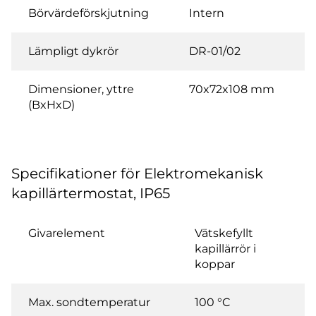
Börvärdeförskjutning
Intern
Lämpligt dykrör
DR-01/02
Dimensioner, yttre
70x72x108 mm
(BxHxD)
Specifikationer för Elektromekanisk
kapillärtermostat, IP65
Givarelement
Vätskefyllt
kapillärrör i
koppar
Max. sondtemperatur
100 °C