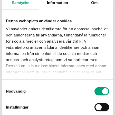
Material, kåpa
ABS
Samtycke
Information
Om
Material, bas
PC+ABS-
Denna webbplats använder cookies
blandning
(Bayblend®)
Vi använder enhetsidentifierare för att anpassa innehållet
och annonserna till användarna, tillhandahålla funktioner
för sociala medier och analysera vår trafik. Vi
vidarebefordrar även sådana identifierare och annan
information från din enhet till de sociala medier och
annons- och analysföretag som vi samarbetar med.
Dessa kan i sin tur kombinera informationen med annan
Mjukvara & dokumentation
information som du har tillhandahållit eller som de har
samlat in när du har använt deras tjänster.
Samtyckesval
Produktblad
Nödvändig
Inställningar
MTIC (EN)
MTIC (SV)