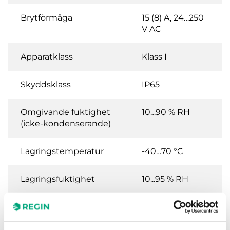
Brytförmåga
15 (8) A, 24…250
V AC
Apparatklass
Klass I
Skyddsklass
IP65
Omgivande fuktighet
10…90 % RH
(icke-kondenserande)
Lagringstemperatur
-40…70 °C
Lagringsfuktighet
10...95 % RH
Vikt, inkl. förpackning
0.4 kg