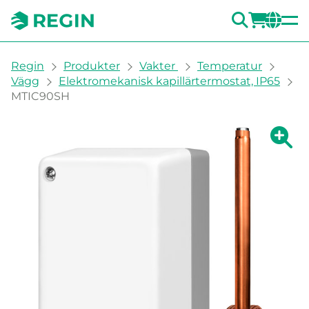
SÖK
LOGG
CH
You are here:
Regin
Produkter
Vakter
Temperatur
Vägg
Elektromekanisk kapillärtermostat, IP65
MTIC90SH
Visa fö
Vi