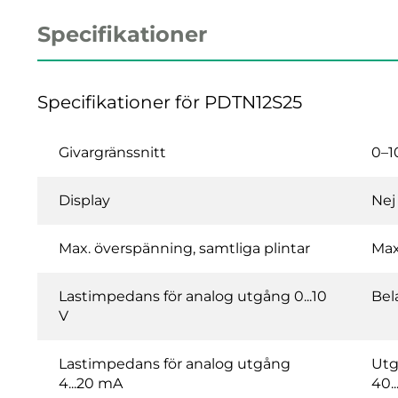
Specifikationer
Specifikationer för PDTN12S25
Givargränssnitt
0–1
Display
Nej
Max. överspänning, samtliga plintar
Max
Lastimpedans för analog utgång 0...10
Bel
V
Lastimpedans för analog utgång
Utg
4...20 mA
40.