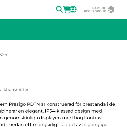
SÖK
LOGGA IN
CHANGE MAR
S25
v bilden.
ycktransmitter
tern Presigo PDTN är konstruerad för prestanda i de
mbinerar en elegant, IP54-klassad design med
en genomskinliga displayen med hög kontrast
tånd, medan ett mångsidigt utbud av tillgängliga