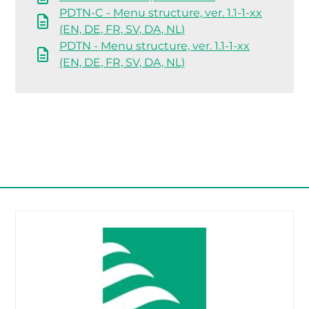
PDTN-C - Menu structure, ver. 1.1-1-xx
(EN, DE, FR, SV, DA, NL)
PDTN - Menu structure, ver. 1.1-1-xx
(EN, DE, FR, SV, DA, NL)