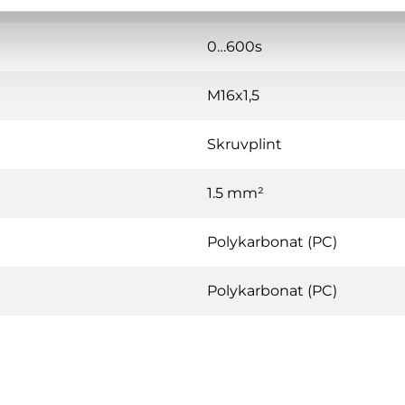
0…600s
M16x1,5
Skruvplint
1.5 mm²
Polykarbonat (PC)
Polykarbonat (PC)