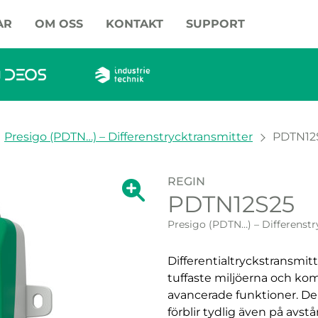
AR
OM OSS
KONTAKT
SUPPORT
Presigo (PDTN…) – Differenstrycktransmitter
PDTN12
REGIN
Visa förstoring av bilden.
PDTN12S25
Visa förstoring a
Presigo (PDTN…) – Differenstr
Differentialtryckstransmit
tuffaste miljöerna och ko
avancerade funktioner. D
förblir tydlig även på avs