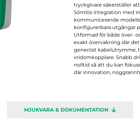
tryckgivare säkerställer at
Sömlös integration med i
kommunicerande modeller,
konfigurerbara utgångar på
Utformad för både över- o
exakt övervakning där det ä
generöst kabelutrymme, ty
vridomkopplare. Snabb dri
nolltid så att du kan fokus
där innovation, noggrann
MJUKVARA & DOKUMENTATION