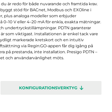
t du är redo för både nuvarande och framtida krav.
nbyggt stöd för BACnet, Modbus och EXOline i
 plus analoga modeller som erbjuder
 0–10 V eller 4–20 mA för enkla, exakta mätningar.
ch undertryckstillämpningar. PDTN garanterar
r som viktigast. Installationen är enkel tack vare
dligt markerade kretskort och en intuitiv
ftsättning via Regin:GO-appen får dig igång på
era på prestanda, inte installation. Presigo PDTN –
het och användarvänlighet möts.
KONFIGURATIONSVERKTYG