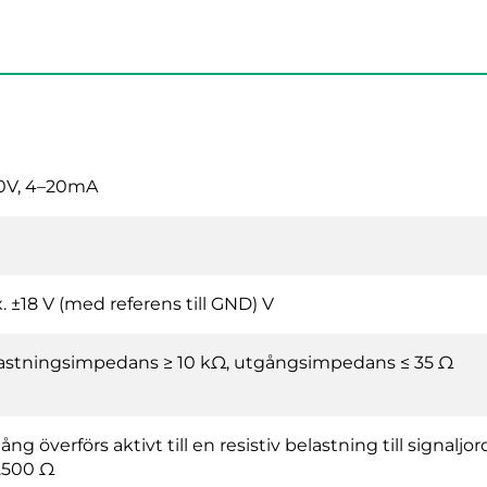
0V, 4–20mA
. ±18 V (med referens till GND) V
astningsimpedans ≥ 10 kΩ, utgångsimpedans ≤ 35 Ω
ång överförs aktivt till en resistiv belastning till sign
..500 Ω