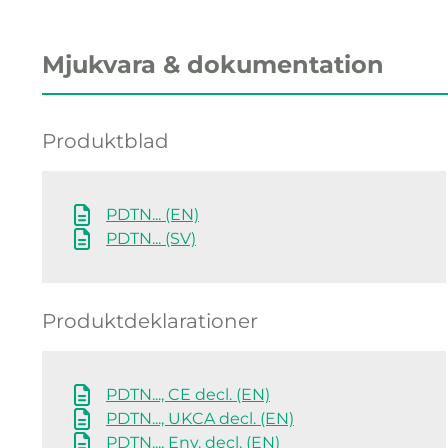
Mjukvara & dokumentation
Produktblad
PDTN... (EN)
PDTN... (SV)
Produktdeklarationer
PDTN..., CE decl. (EN)
PDTN..., UKCA decl. (EN)
PDTN..., Env. decl. (EN)