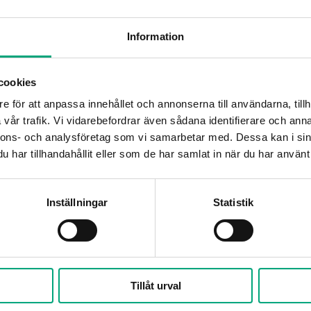
fferenstrycktransmitter
Information
24VAC/DC (21...27 V AC 50Hz /
cookies
IP54
e för att anpassa innehållet och annonserna till användarna, tillh
vår trafik. Vi vidarebefordrar även sådana identifierare och anna
0…95 % RH
nnons- och analysföretag som vi samarbetar med. Dessa kan i sin
har tillhandahållit eller som de har samlat in när du har använt 
-25…50 °C
Vägg
Inställningar
Statistik
120x40x112 mm
Luft, icke-brännbara och ic
Tillåt urval
0...10 V eller 4...20 mA