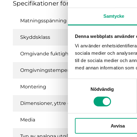
Specifikationer för Presigo (PDTN…) – Di
Samtycke
Matningsspänning
Denna webbplats använder 
Skyddsklass
Vi använder enhetsidentifierar
sociala medier och analysera 
Omgivande fuktighet (icke-kondenserande)
till de sociala medier och a
med annan information som du 
Omgivningstemperatur
Samtyckesval
Montering
Nödvändig
Dimensioner, yttre (BxHxD)
Media
Avvisa
Typ av analoga utgångar (AO)