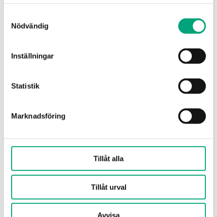
samlat in när du har använt deras tjänster.
MJUKVARA & DOKUMENTATION
Samtyckesval
Nödvändig
Inställningar
Specifikationer
Statistik
Specifikationer för OVA-H2
Marknadsföring
Ställdon
RVAN18.../RVAN25...
Ventiler,
HMVF2 (DN65-100), HMVF3
Tillåt alla
R+S
(DN65-100)
Tillåt urval
Avvisa