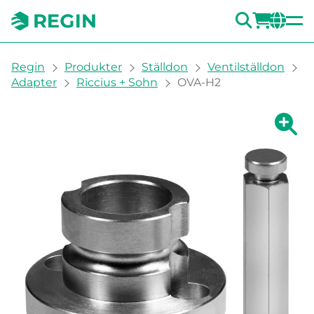
SÖK
LOGG
CH
You are here:
Regin
Produkter
Ställdon
Ventilställdon
Adapter
Riccius + Sohn
OVA-H2
Visa fö
Vi