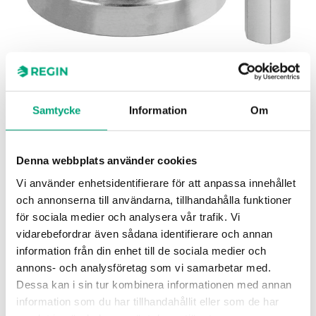
REGIN
Samtycke
Information
Om
OVA-H2
Riccius + Sohn
Denna webbplats använder cookies
Vi använder enhetsidentifierare för att anpassa innehållet
Adaptersats för anpassning av Regins RVA-ställdon
och annonserna till användarna, tillhandahålla funktioner
till ventiler av fabrikat Riccius + Sohn.
för sociala medier och analysera vår trafik. Vi
vidarebefordrar även sådana identifierare och annan
information från din enhet till de sociala medier och
annons- och analysföretag som vi samarbetar med.
SPECIFIKATIONER
Dessa kan i sin tur kombinera informationen med annan
information som du har tillhandahållit eller som de har