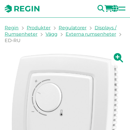
SÖK
LOGG
CH
You are here:
Regin
Produkter
Regulatorer
Displays /
Rumsenheter
Vägg
Externa rumsenheter
ED-RU
Visa fö
Vi