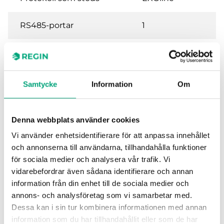
RS485-portar
1
Färg på kåpa
Vit RAL9003
Närvaroknapp
Nej
Samtycke
Information
Om
Flerfunktionsknapp
Nej
Denna webbplats använder cookies
3-stegsfläktstyrning
Nej
Vi använder enhetsidentifierare för att anpassa innehållet
och annonserna till användarna, tillhandahålla funktioner
för sociala medier och analysera vår trafik. Vi
Börvärdesratt
Ja
vidarebefordrar även sådana identifierare och annan
information från din enhet till de sociala medier och
Dolt börvärde
Nej
annons- och analysföretag som vi samarbetar med.
Dessa kan i sin tur kombinera informationen med annan
Temperaturgivare
Ja
information som du har tillhandahållit eller som de har