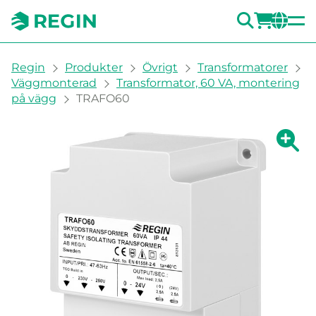
SÖK
LOGG
CH
You are here:
Regin
Produkter
Övrigt
Transformatorer
Väggmonterad
Transformator, 60 VA, montering
på vägg
TRAFO60
Visa fö
Vi