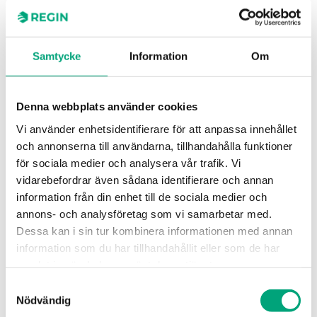
MJUKVARA & DOKUMENTATION
Samtycke
Information
Om
Specifikationer
Denna webbplats använder cookies
Vi använder enhetsidentifierare för att anpassa innehållet
och annonserna till användarna, tillhandahålla funktioner
Specifikationer för TRAFO60
för sociala medier och analysera vår trafik. Vi
vidarebefordrar även sådana identifierare och annan
Max. belastning
60 VA
information från din enhet till de sociala medier och
annons- och analysföretag som vi samarbetar med.
Isoleringsklass
II
Dessa kan i sin tur kombinera informationen med annan
information som du har tillhandahållit eller som de har
samlat in när du har använt deras tjänster.
Temperaturklass
B
Samtyckesval
Nödvändig
Skyddsklass
IP44