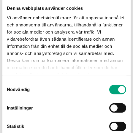
Utsignal
0..10 V DC
Denna webbplats använder cookies
Vi använder enhetsidentifierare för att anpassa innehållet
och annonserna till användarna, tillhandahålla funktioner
för sociala medier och analysera vår trafik. Vi
Specifikationer för
vidarebefordrar även sådana identifierare och annan
Fukt-/temperaturtransmitter ±2,5 % RH
information från din enhet till de sociala medier och
annons- och analysföretag som vi samarbetar med.
Matningsspänning
24 V AC ±20 % eller
Dessa kan i sin tur kombinera informationen med annan
15...35 V DC
information som du har tillhandahållit eller som de har
samlat in när du har använt deras tjänster.
Utgång
0...10 V DC eller 4...20
Samtyckesval
mA och passiv
Nödvändig
PT1000-signal
Inställningar
Mätområde
Fukt: 10...95 % RH.
Temperatur: 0...50°C.
Statistik