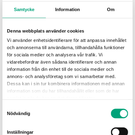
Produktblad
Samtycke
Information
Om
Exigo 3.4 (EN)
Denna webbplats använder cookies
Exigo (SV)
Vi använder enhetsidentifierare för att anpassa innehållet
och annonserna till användarna, tillhandahålla funktioner
för sociala medier och analysera vår trafik. Vi
Instruktioner
vidarebefordrar även sådana identifierare och annan
information från din enhet till de sociala medier och
annons- och analysföretag som vi samarbetar med.
Exigo 3.4 (EN, SV, DE, FR)
Dessa kan i sin tur kombinera informationen med annan
information som du har tillhandahållit eller som de har
samlat in när du har använt deras tjänster.
Manualer
Samtyckesval
Nödvändig
Exigo 3.4 (EN)
Exigo (SV)
Inställningar