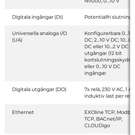
Ni1000, 0…10 V
Digitala ingångar (DI)
Potentialfri slutning
Universella analoga I/O
Konfigurerbara 0…10
(UA)
DC; 2…10 V DC; 10…0 
DC eller 10…2 V DC
utgångar (12 bit
kortslutningsskydda
eller 0…10 V DC
ingångar
Digitala utgångar (DO)
7x relä, 230 V AC, 1 A
induktiv last per relä
Ethernet
EXOline TCP, Modbu
TCP, BACnet/IP,
CLOUDigo