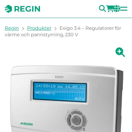
SÖK
LOGG
CH
You are here:
Regin
Produkter
Exigo 3.4 – Regulatorer för
värme och pannstyrning, 230 V
Visa fö
Vi
Skri