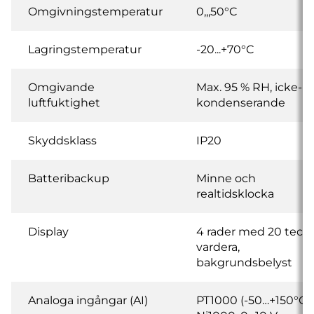
Omgivningstemperatur
0,,,50°C
Lagringstemperatur
-20...+70°C
Omgivande
Max. 95 % RH, icke-
luftfuktighet
kondenserande
Skyddsklass
IP20
Batteribackup
Minne och
realtidsklocka
Display
4 rader med 20 teck
vardera,
bakgrundsbelyst
Analoga ingångar (AI)
PT1000 (-50…+150°C),