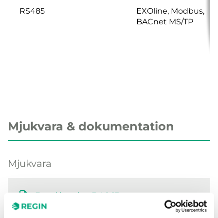
RS485
EXOline, Modbus,
BACnet MS/TP
Mjukvara & dokumentation
Mjukvara
E tool heating 3.4-1-13