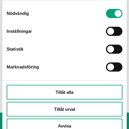
Samtyckesval
Nödvändig
Inställningar
Statistik
REGIN
TDS
Monteringsdistans för isolerade kanaler
Marknadsföring
Monteringsdistans för isolerade kanaler
Tillåt alla
Tillåt urval
Visselblåsning
Avvisa
Cookie Policy