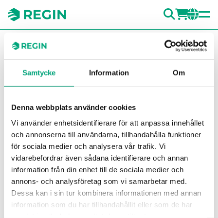
SÖK
LOGG
CH
You are here:
Regin
Produkter
Detektorer
Tillbehör
Detektorer
Monteringsdistans för isolerade
kanaler
TDS
Samtycke
Information
Om
Visa fö
Vi
Denna webbplats använder cookies
Vi använder enhetsidentifierare för att anpassa innehållet
och annonserna till användarna, tillhandahålla funktioner
för sociala medier och analysera vår trafik. Vi
vidarebefordrar även sådana identifierare och annan
information från din enhet till de sociala medier och
annons- och analysföretag som vi samarbetar med.
Dessa kan i sin tur kombinera informationen med annan
information som du har tillhandahållit eller som de har
samlat in när du har använt deras tjänster.