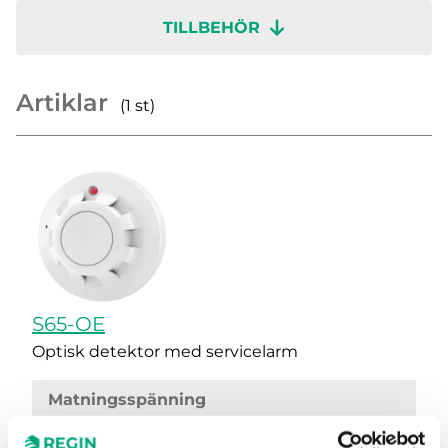
TILLBEHÖR
Artiklar
(1 st)
S65-OE
Optisk detektor med servicelarm
Matningsspänning
9...33 V DC (via ABV control unit)