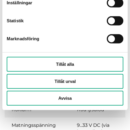
Inställningar
Specifikationer
Statistik
Specifikationer för Rökdetektor för
Marknadsföring
takmontage
Skyddsklass
IP23
Tillåt alla
Omgivande fuktighet
5…95 % RH
(icke-kondenserande)
Tillåt urval
Montering
Undertak
Avvisa
Röklarm
Röd lysdiod
Matningsspänning
9...33 V DC (via