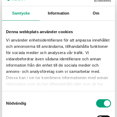
Dimensioner, yttre (BxHxD)
100x100x50 mm
Samtycke
Information
Om
Servicelarm
Röd lysdiod på detektorn. Gul lysdiod på
Denna webbplats använder cookies
kontrollenhet.
Vi använder enhetsidentifierare för att anpassa innehållet
Strömförbrukning, normal
10 mA
och annonserna till användarna, tillhandahålla funktioner
för sociala medier och analysera vår trafik. Vi
Strömförbrukning vid larm
50 mA
vidarebefordrar även sådana identifierare och annan
Strömförbrukning vid servicelarm
20 mA
information från din enhet till de sociala medier och
annons- och analysföretag som vi samarbetar med.
Slutmotstånd
Dessa kan i sin tur kombinera informationen med annan
Slingan skall avslutas med ett slutmotstånd
information som du har tillhandahållit eller som de har
(2,2 kΩ) i sista detektorn.
samlat in när du har använt deras tjänster.
Samtyckesval
Nödvändig