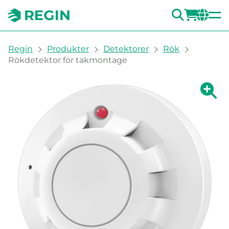
SÖK
LOGG
CH
You are here:
Regin
Produkter
Detektorer
Rök
Rökdetektor för takmontage
Visa fö
Vi
Skri