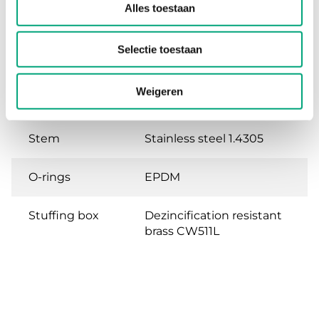
Alles toestaan
Body
Gunmetal CC491K
Selectie toestaan
Seat
Gunmetal CC491K
Weigeren
Plug
Gunmetal CC491K
Stem
Stainless steel 1.4305
O-rings
EPDM
Stuffing box
Dezincification resistant
brass CW511L