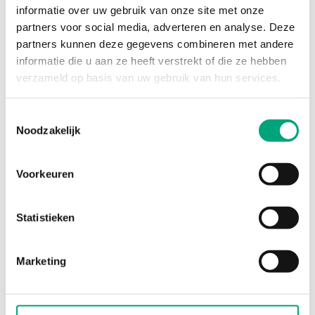
Flow
Equal percentage
informatie over uw gebruik van onze site met onze
characteristics
partners voor social media, adverteren en analyse. Deze
partners kunnen deze gegevens combineren met andere
Leakage
0.1 % of Kvs ()
informatie die u aan ze heeft verstrekt of die ze hebben
verzameld op basis van uw gebruik van hun services.
Media
Hot water, Cold water,
Glycol-mixed water (max.
Toestemmingsselectie
50 % glycol)
Noodzakelijk
Closing
When stem is pulled
Voorkeuren
direction
outward
Actuator
Standard for
Statistieken
connection
RVAN5.../RVAN10...
actuators
Marketing
Media
-5…150 °C
temperature