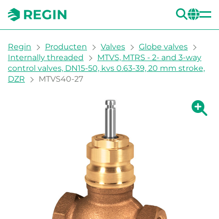
ZOE
CH
You are here:
Regin
Producten
Valves
Globe valves
Internally threaded
MTVS, MTRS - 2- and 3-way
control valves, DN15-50, kvs 0.63-39, 20 mm stroke,
DZR
MTVS40-27
Grote 
Gr