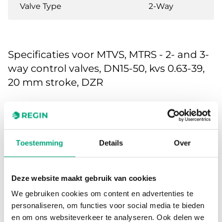
Valve Type
2-Way
Specificaties voor MTVS, MTRS - 2- and 3-
way control valves, DN15-50, kvs 0.63-39,
20 mm stroke, DZR
Application
Heating, Cooling,
Ventilation
Toestemming
Details
Over
Pressure
PN16
rating
Deze website maakt gebruik van cookies
Connection
BSP internally threaded
We gebruiken cookies om content en advertenties te
types
according to ISO 228/1
personaliseren, om functies voor social media te bieden
en om ons websiteverkeer te analyseren. Ook delen we