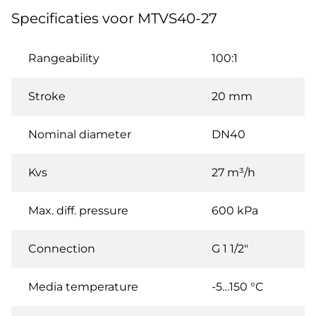
Specificaties voor MTVS40-27
Rangeability
100:1
Stroke
20 mm
Nominal diameter
DN40
Kvs
27 m³/h
Max. diff. pressure
600 kPa
Connection
G 1 1/2"
Media temperature
-5…150 °C