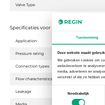
Valve Type
Specificaties voor BF - 2- and 3-way cont
Toestemming
Application
He
Deze website maakt gebruik
Pressure rating
P
We gebruiken cookies om cont
websiteverkeer te analyseren
Connection types
BS
media, adverteren en analys
verstrekt of die ze hebben v
Flow characteristics
Eq
Toestemmingsselectie
Leakage
0.
Noodzakelijk
Media
Ho