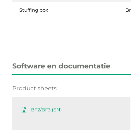
Stuffing box
B
Software en documentatie
Product sheets
BF2/BF3 (EN)