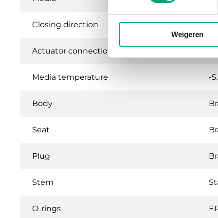
Closing direction
Wh
Weigeren
Actuator connection
St
Media temperature
-5
Body
B
Seat
B
Plug
Br
Stem
St
O-rings
E