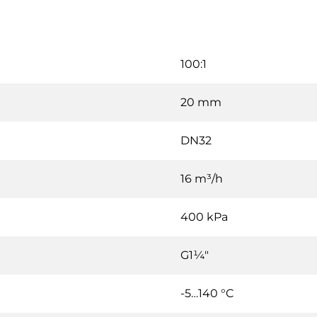
100:1
20 mm
DN32
16 m³/h
400 kPa
G1¼"
-5…140 °C