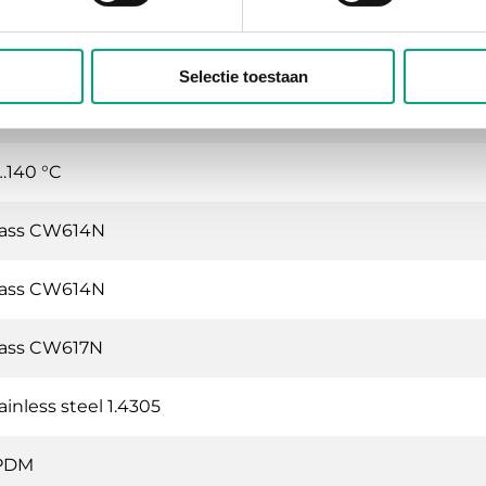
en stem is pulled outward
Selectie toestaan
andard for RVAN5.../RVAN10... actuators
…140 °C
rass CW614N
rass CW614N
ass CW617N
ainless steel 1.4305
PDM