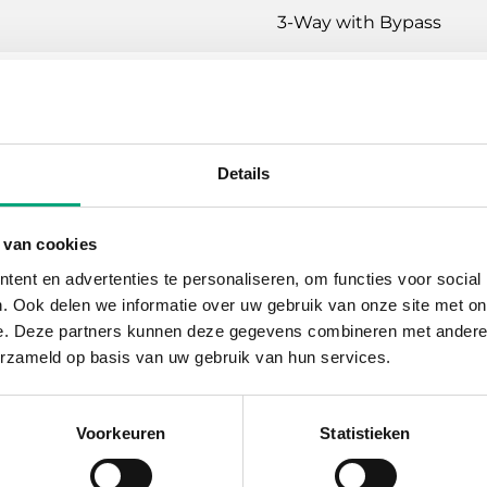
3-Way with Bypass
rol valves, DN15-50, kvs 0.63-40, 20 mm strok
Details
ating, Cooling, Ventilation
 van cookies
N16
ent en advertenties te personaliseren, om functies voor social
. Ook delen we informatie over uw gebruik van onze site met on
P internally threaded according to ISO 228/1
e. Deze partners kunnen deze gegevens combineren met andere i
erzameld op basis van uw gebruik van hun services.
ual percentage
1 % of Kvs ()
Voorkeuren
Statistieken
t water, Cold water, Glycol-mixed water (max. 50 % glyco