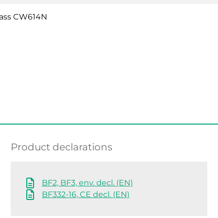
rass CW614N
Product declarations
BF2, BF3, env. decl. (EN)
BF332-16, CE decl. (EN)