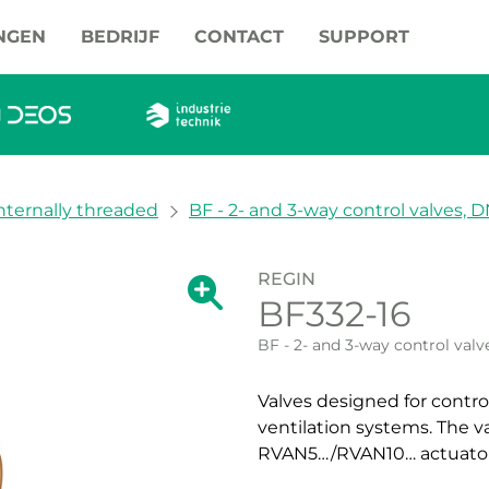
NGEN
BEDRIJF
CONTACT
SUPPORT
nternally threaded
BF - 2- and 3-way control valves, 
REGIN
Grote versie van de afbeelding we
BF332-16
Grote versie va
BF - 2- and 3-way control valv
Valves designed for contro
ventilation systems. The v
RVAN5…/RVAN10… actuator