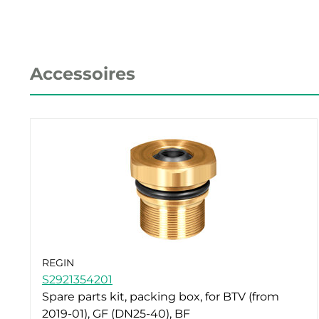
Accessoires
REGIN
S2921354201
Spare parts kit, packing box, for BTV (from
2019-01), GF (DN25-40), BF