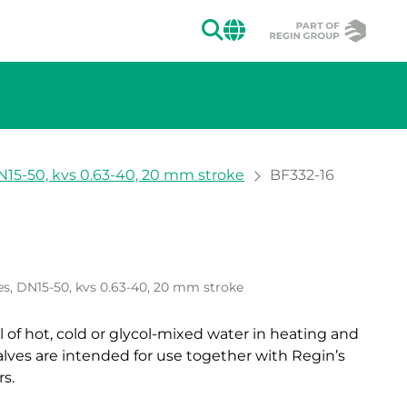
ZOEKEN
CHANGE MAR
DN15-50, kvs 0.63-40, 20 mm stroke
BF332-16
ergeven.
n de afbeelding weergeven.
es, DN15-50, kvs 0.63-40, 20 mm stroke
l of hot, cold or glycol-mixed water in heating and
alves are intended for use together with Regin’s
s.