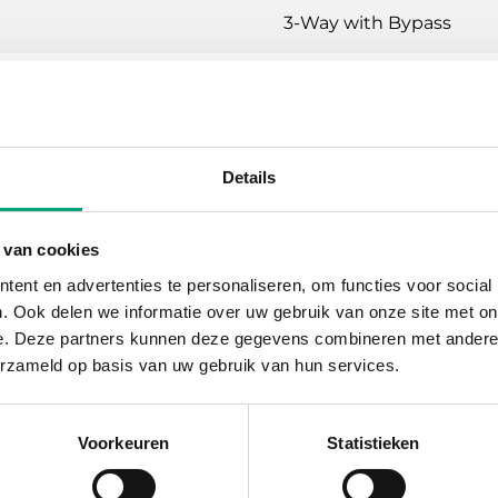
3-Way with Bypass
rol valves, DN15-50, kvs 0.63-40, 20 mm strok
Details
ating, Cooling, Ventilation
 van cookies
N16
ent en advertenties te personaliseren, om functies voor social
. Ook delen we informatie over uw gebruik van onze site met on
P internally threaded according to ISO 228/1
e. Deze partners kunnen deze gegevens combineren met andere i
erzameld op basis van uw gebruik van hun services.
ual percentage
1 % of Kvs ()
Voorkeuren
Statistieken
t water, Cold water, Glycol-mixed water (max. 50 % glyco