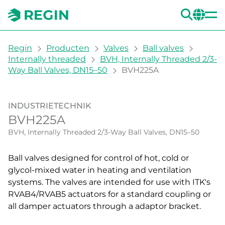
ZOE
CH
You are here:
Regin
Producten
Valves
Ball valves
Internally threaded
BVH, Internally Threaded 2/3-
Way Ball Valves, DN15–50
BVH225A
INDUSTRIETECHNIK
BVH225A
BVH, Internally Threaded 2/3-Way Ball Valves, DN15–50
Ball valves designed for control of hot, cold or
glycol-mixed water in heating and ventilation
systems. The valves are intended for use with ITK's
RVAB4/RVAB5 actuators for a standard coupling or
all damper actuators through a adaptor bracket.