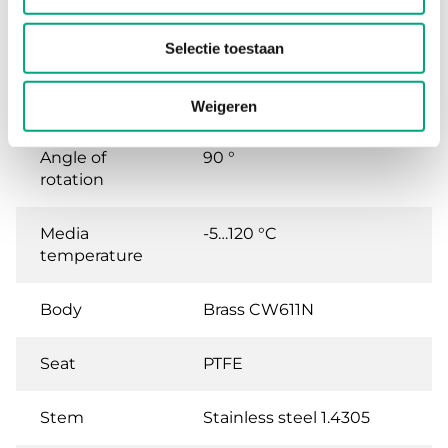
Leakage
0.0 % of Kvs (No leakage)
Selectie toestaan
Media
Hot water, Cold water,
Glycol-mixed water (max.
50 % glycol)
Weigeren
Angle of
90 °
rotation
Media
-5…120 °C
temperature
Body
Brass CW611N
Seat
PTFE
Stem
Stainless steel 1.4305