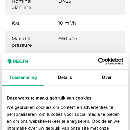
Nominal
DN25
diameter
Kvs
10 m³/h
Max. diff.
660 kPa
pressure
Connection
Rp 1
Media
-5…120 °C
Toestemming
Details
Over
temperature
Deze website maakt gebruik van cookies
Valve Type
2-Way
We gebruiken cookies om content en advertenties te
Actuator
RVAB4, DAN, DMN,
personaliseren, om functies voor social media te bieden
DAN..F, DMN..F
en om ons websiteverkeer te analyseren. Ook delen we
informatie over uw gebruik van onze site met onze