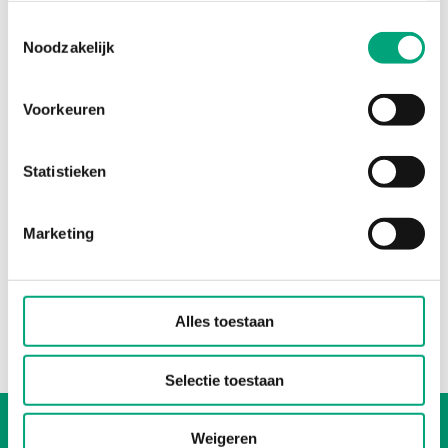
Toestemmingsselectie
Noodzakelijk
Voorkeuren
REGIN
Statistieken
S2921354201
Spare parts
Marketing
Spare parts kit, packing box, for BTV (from 2019-01),
GF (DN25-40), BF
Alles toestaan
Selectie toestaan
Whistleblowing
Weigeren
Cookie Policy