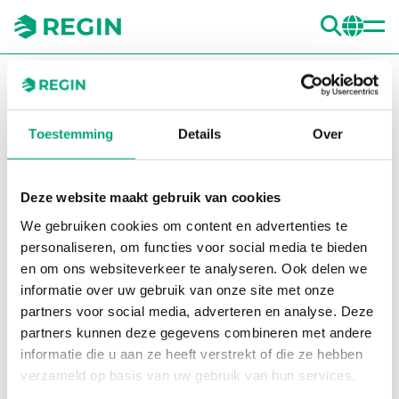
ZOE
CH
You are here:
Regin
Producten
Valves
Accessories Valves
Spare parts
S2921354201
Toestemming
Details
Over
Grote 
Gr
Deze website maakt gebruik van cookies
We gebruiken cookies om content en advertenties te
personaliseren, om functies voor social media te bieden
en om ons websiteverkeer te analyseren. Ook delen we
informatie over uw gebruik van onze site met onze
partners voor social media, adverteren en analyse. Deze
partners kunnen deze gegevens combineren met andere
informatie die u aan ze heeft verstrekt of die ze hebben
verzameld op basis van uw gebruik van hun services.