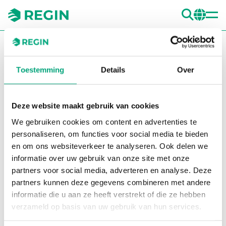
ZOE
CH
You are here:
Regin
Producten
Transmitters
Air Pressure
L-shaped mounting bracket
DBZ-14B
Toestemming
Details
Over
Grote 
Gr
Deze website maakt gebruik van cookies
We gebruiken cookies om content en advertenties te
personaliseren, om functies voor social media te bieden
en om ons websiteverkeer te analyseren. Ook delen we
informatie over uw gebruik van onze site met onze
partners voor social media, adverteren en analyse. Deze
partners kunnen deze gegevens combineren met andere
informatie die u aan ze heeft verstrekt of die ze hebben
verzameld op basis van uw gebruik van hun services.