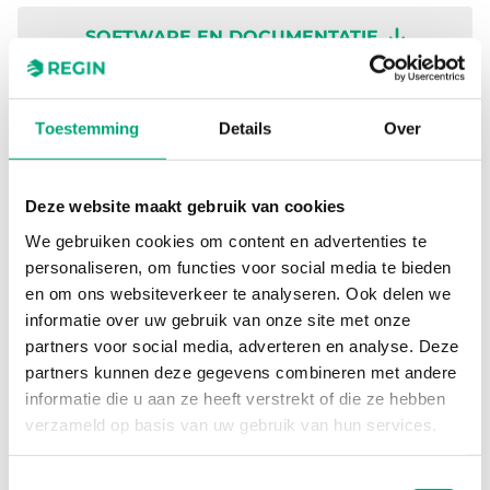
SOFTWARE EN DOCUMENTATIE
Toestemming
Details
Over
Specificaties
Deze website maakt gebruik van cookies
We gebruiken cookies om content en advertenties te
Specificaties voor TG-K360
personaliseren, om functies voor social media te bieden
en om ons websiteverkeer te analyseren. Ook delen we
Sensor Interface
Passive
informatie over uw gebruik van onze site met onze
partners voor social media, adverteren en analyse. Deze
Display
No
partners kunnen deze gegevens combineren met andere
informatie die u aan ze heeft verstrekt of die ze hebben
verzameld op basis van uw gebruik van hun services.
Insertion length
15…145 mm
Toestemmingsselectie
Cable length
1.5 m