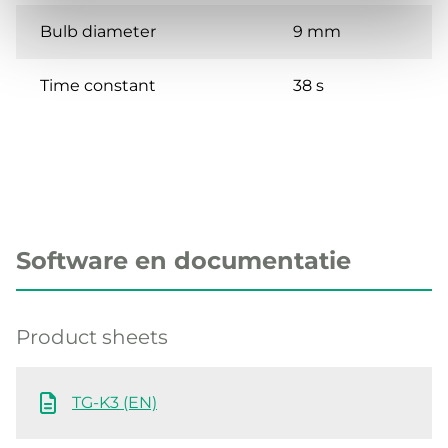
Bulb diameter
9 mm
Time constant
38 s
Software en documentatie
Product sheets
TG-K3 (EN)