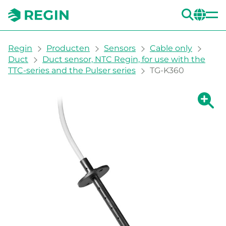
ZOE
CH
You are here:
Regin
Producten
Sensors
Cable only
Duct
Duct sensor, NTC Regin, for use with the
TTC-series and the Pulser series
TG-K360
Grote 
Gr