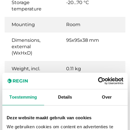
Storage
-20…70 °C
temperature
Mounting
Room
Dimensions,
95x95x38 mm
external
(WxHxD)
Weight, incl.
0.11 kg
packaging
Analogue inputs
PT1000, 0...50°C, 0...10
type (AI)
V
Toestemming
Details
Over
Universal inputs
PT1000 / DI
Deze website maakt gebruik van cookies
type (UI)
We gebruiken cookies om content en advertenties te