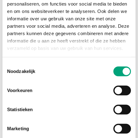
personaliseren, om functies voor social media te bieden
Condensation
Digital input for
en om ons websiteverkeer te analyseren. Ook delen we
inputs type (CI)
condensation
detector KG-A/1
informatie over uw gebruik van onze site met onze
partners voor social media, adverteren en analyse. Deze
partners kunnen deze gegevens combineren met andere
Universal
DO 24 V AC/1A, AO
informatie die u aan ze heeft verstrekt of die ze hebben
outputs type
0...10 V/5mA
verzameld op basis van uw gebruik van hun services.
(UO)
Toestemmingsselectie
Accuracy,
±0.5 °K @ 15...30 °C
Noodzakelijk
temperature 1
Material, housing
Polycarbonate, PC
Voorkeuren
Statistieken
Marketing