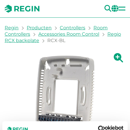
ZOE
CH
You are here:
Regin
Producten
Controllers
Room
Controllers
Accessories Room Control
Regio
RCX backplate
RCX-BL
Grote 
Gr