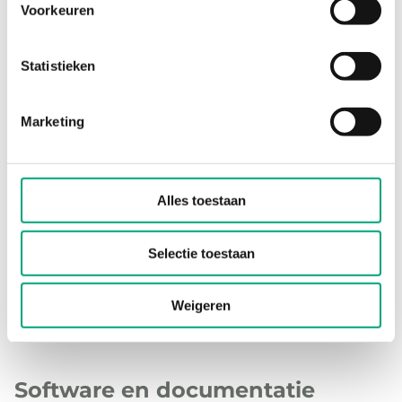
Voorkeuren
Statistieken
Specificaties
Marketing
Specificaties voor Regio RCX backplate
Alles toestaan
Dimensions, external
90x90x16
(WxHxD)
mm
Selectie toestaan
Weigeren
Software en documentatie