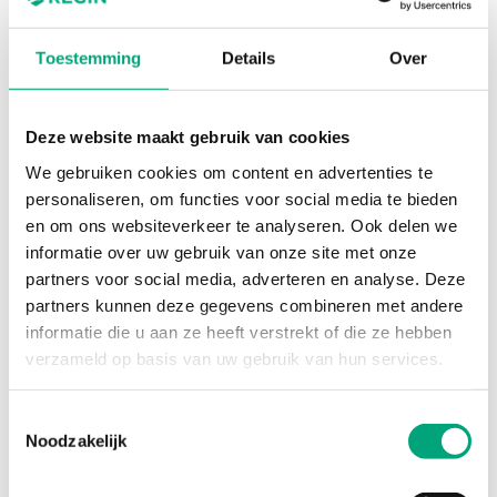
Toestemming
Details
Over
REGIN
RCX-BL
Deze website maakt gebruik van cookies
Regio RCX backplate
We gebruiken cookies om content en advertenties te
Low Backplate with terminals, fits all RCX, RUX and
personaliseren, om functies voor social media te bieden
RTX models. Used when RCX/RUX/RTX mounted
en om ons websiteverkeer te analyseren. Ook delen we
over appliance box. (Details on size see
informatie over uw gebruik van onze site met onze
RCX/RUX/RTX Product sheet)
partners voor social media, adverteren en analyse. Deze
partners kunnen deze gegevens combineren met andere
informatie die u aan ze heeft verstrekt of die ze hebben
verzameld op basis van uw gebruik van hun services.
SPECIFICATIES
Toestemmingsselectie
Noodzakelijk
SOFTWARE EN DOCUMENTATIE