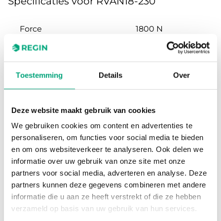
Specificaties voor RVAN18-230
Force
1800 N
Supply voltage
230 V AC
Toestemming
Details
Over
Power consumption
15.3 W / 16.5 VA
Control signal
3-point
Deze website maakt gebruik van cookies
We gebruiken cookies om content en advertenties te
Stroke length
10…52 mm
personaliseren, om functies voor social media te bieden
en om ons websiteverkeer te analyseren. Ook delen we
informatie over uw gebruik van onze site met onze
Speed
3 s/mm
partners voor social media, adverteren en analyse. Deze
partners kunnen deze gegevens combineren met andere
informatie die u aan ze heeft verstrekt of die ze hebben
verzameld op basis van uw gebruik van hun services.
Specificaties voor Valve actuators, 500-