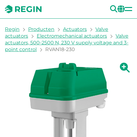
ZOE
CH
You are here:
Regin
Producten
Actuators
Valve
actuators
Electromechanical actuators
Valve
actuators, 500-2500 N, 230 V supply voltage and 3-
point control
RVAN18-230
Grote 
Gr