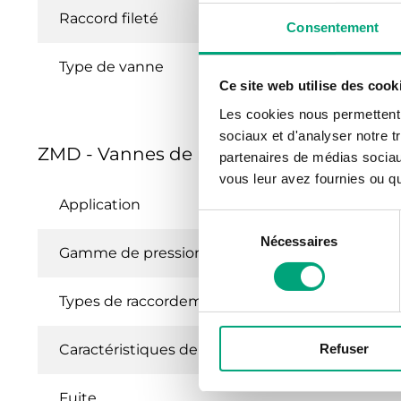
Raccord fileté
Consentement
Type de vanne
Ce site web utilise des cook
Les cookies nous permettent d
sociaux et d'analyser notre t
ZMD - Vannes de régulation 2 et 3 voies 
partenaires de médias sociaux
vous leur avez fournies ou qu'
Application
Sélection
Nécessaires
du
Gamme de pression
consentement
Types de raccordement
Refuser
Caractéristiques de débit
Fuite