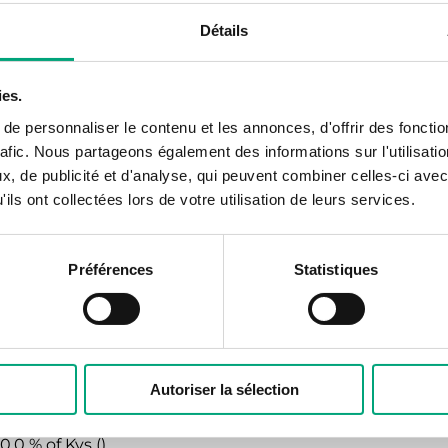
Laiton DZR CW511L
Détails
3 voies
ies.
e personnaliser le contenu et les annonces, d'offrir des fonctio
rafic. Nous partageons également des informations sur l'utilisati
DN15-40, kvs 0,25-25, course 5,5 mm
, de publicité et d'analyse, qui peuvent combiner celles-ci avec
ils ont collectées lors de votre utilisation de leurs services.
Chauffage, Refroidissement, Ventilation, Ventiloconvect
Préférences
Statistiques
PN16
Filetage BSP according to ISO 228/1
Autoriser la sélection
Linéaire
0.0 % of Kvs ()