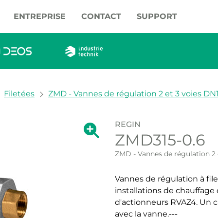
ENTREPRISE
CONTACT
SUPPORT
Filetées
ZMD - Vannes de régulation 2 et 3 voies DN1
REGIN
Agrandir l’image
ZMD315-0.6
Agrandir l’imag
ZMD - Vannes de régulation 2 
Vannes de régulation à fil
installations de chauffag
d'actionneurs RVAZ4. Un c
avec la vanne.---