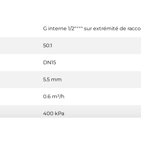
G interne 1/2"""" sur extrémité de racc
50:1
DN15
5.5 mm
0.6 m³/h
400 kPa
2…110 °C