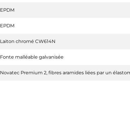
EPDM
EPDM
Laiton chromé CW614N
Fonte malléable galvanisée
Novatec Premium 2, fibres aramides liées par un élastomè