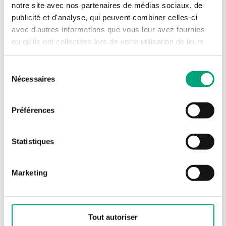
notre site avec nos partenaires de médias sociaux, de
Fuite
0.0 % of Kvs (Joint
publicité et d'analyse, qui peuvent combiner celles-ci
PTFE-à 25% de carbone,
avec d'autres informations que vous leur avez fournies
sans fuite)
ou qu'ils ont collectées lors de votre utilisation de leurs
services.
Fluide
Eau chaude, Eau
Sélection
glycolée (max. 50 % de
Nécessaires
du
glycol)
consentement
Sens de
Lorsque l’axe est
Préférences
fermeture
poussé vers l’intérieur
Statistiques
Raccordement
Standard pour les
de l’actionneur
actionneurs
RVAN5.../RVAN10...
Marketing
Température du
-5…150 °C
fluide
Tout autoriser