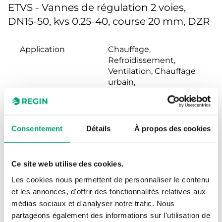
ETVS - Vannes de régulation 2 voies,
DN15-50, kvs 0.25-40, course 20 mm, DZR
Application
Chauffage,
Refroidissement,
Ventilation, Chauffage
urbain,
Refroidissement urbain
Gamme de
PN16
Consentement
Détails
À propos des cookies
pression
Types de
Filetage BSP according
Ce site web utilise des cookies.
raccordement
to ISO 228/1
Les cookies nous permettent de personnaliser le contenu
et les annonces, d'offrir des fonctionnalités relatives aux
Caractéristiques
Pourcentage égal
médias sociaux et d'analyser notre trafic. Nous
de débit
partageons également des informations sur l'utilisation de