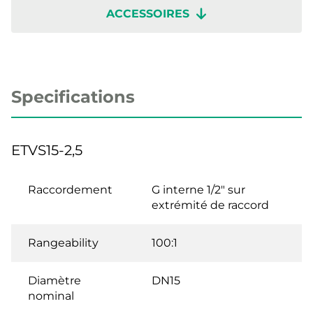
ACCESSOIRES
Specifications
ETVS15-2,5
Raccordement
G interne 1/2" sur
extrémité de raccord
Rangeability
100:1
Diamètre
DN15
nominal