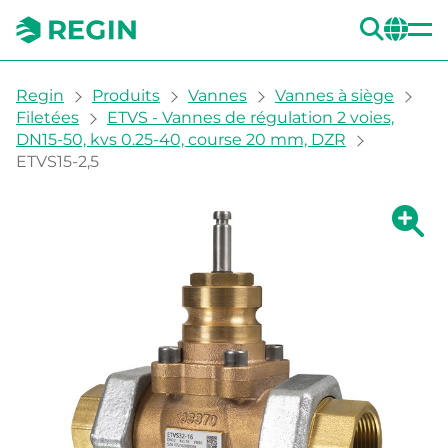
REC
CH
You are here:
Regin
Produits
Vannes
Vannes à siège
Filetées
ETVS - Vannes de régulation 2 voies,
DN15-50, kvs 0.25-40, course 20 mm, DZR
ETVS15-2,5
Agrandi
Ag