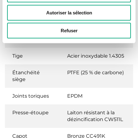
Corps
Bronze CC491K
Autoriser la sélection
Siège
Acier inoxydable 1.4301
Refuser
Clapet
Acier inoxydable 1.4305
Tige
Acier inoxydable 1.4305
Étanchéité
PTFE (25 % de carbone)
siège
Joints toriques
EPDM
Presse-étoupe
Laiton résistant à la
dézincification CW511L
Capot
Bronze CC491K