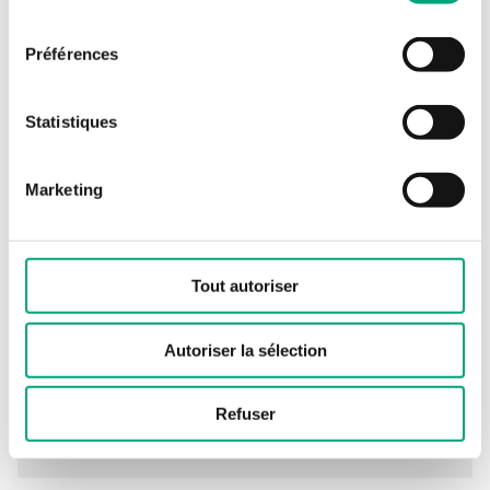
consentement
Fluide
Air, Gaz
Préférences
incombustibles non
agressifs.
Statistiques
Type de sorties
0...10 V ou 4...20 mA
analogiques (AO)
Marketing
Amortissement
0…600s
(électronique)
Tout autoriser
Presse-étoupe
M16x1,5
Autoriser la sélection
Type de bornier
Borne à vis
Refuser
Section du
1.5 mm²
bornier