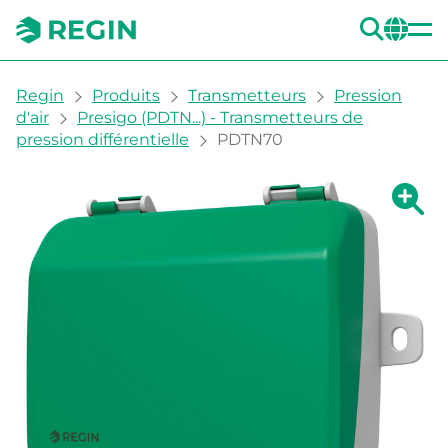
REC
CH
You are here:
Regin
Produits
Transmetteurs
Pression
d'air
Presigo (PDTN...) - Transmetteurs de
pression différentielle
PDTN70
Agrandi
Ag