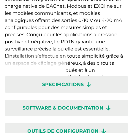
charge native de BACnet, Modbus et EXOline sur
les modèles communicants, et modèles
analogiques offrant des sorties 0-10 V ou 4-20 mA
configurables pour des mesures simples et
précises. Conçu pour les applications à pression
positive et négative, Le PDTN garantit une
surveillance précise là où elle est essentielle.
L’installation s’effectue en toute simplicité grâce à
un espace de câblage généreux, à des circuits
imprimés clairement marqués et à un
commutateur rotatif intuitif. Grâce à la mise en
SPECIFICATIONS
service rapide via l’application Regin:GO, vous êtes
opérationnel en un rien de temps, afin que vous
puissiez vous concentrer sur les performances
plutôt que sur la configuration. Presigo PDTN : à la
SOFTWARE & DOCUMENTATION
croisée de l’innovation, de la précision et de la
facilité d’utilisation.
OUTILS DE CONFIGURATION