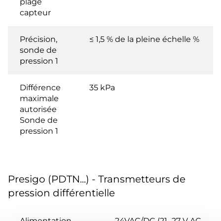
plage
capteur
Précision,
≤ 1,5 % de la pleine échelle %
sonde de
pression 1
Différence
35 kPa
maximale
autorisée
Sonde de
pression 1
Presigo (PDTN...) - Transmetteurs de
pression différentielle
Alimentation
24VAC/DC (21...27 V AC