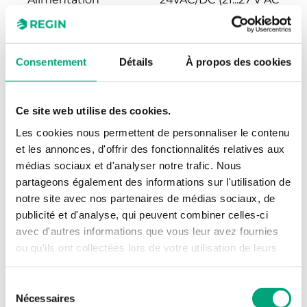
électrique
50Hz / 21...27 V DC), 2.0
VA
Consentement
Détails
À propos des cookies
Indice de
IP54
protection
Ce site web utilise des cookies.
Humidité
0…95 % RH
Les cookies nous permettent de personnaliser le contenu
ambiante (sans
et les annonces, d'offrir des fonctionnalités relatives aux
condensation)
médias sociaux et d'analyser notre trafic. Nous
partageons également des informations sur l'utilisation de
Temp. ambiante
-25…50 °C
notre site avec nos partenaires de médias sociaux, de
publicité et d'analyse, qui peuvent combiner celles-ci
Montage
Mural
avec d'autres informations que vous leur avez fournies
ou qu'ils ont collectées lors de votre utilisation de leurs
Dimensions
120x40x112 mm
services.
extérieures
Sélection
(LxHxP)
Nécessaires
du