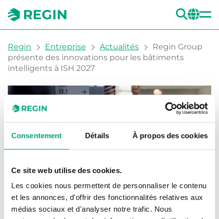
REC
CH
You are here:
Regin
Entreprise
Actualités
Regin Group
présente des innovations pour les bâtiments
intelligents à ISH 2027
Consentement
Détails
À propos des cookies
Ce site web utilise des cookies.
Regin Group présente
Les cookies nous permettent de personnaliser le contenu
des innovations pour les
et les annonces, d'offrir des fonctionnalités relatives aux
médias sociaux et d'analyser notre trafic. Nous
bâtiments intelligents à