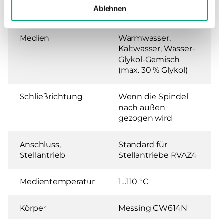
Leckrate
0.0 % of Kvs (Keine
Ablehnen
Leckrate)
Medien
Warmwasser,
Kaltwasser, Wasser-
Glykol-Gemisch
(max. 30 % Glykol)
Schließrichtung
Wenn die Spindel
nach außen
gezogen wird
Anschluss,
Standard für
Stellantrieb
Stellantriebe RVAZ4
Medientemperatur
1…110 °C
Körper
Messing CW614N