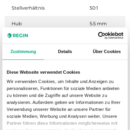
Stellverhältnis
50:1
Hub
5.5 mm
Nennweite
DN20
Zustimmung
Details
Über Cookies
Kvs
2.5 m³/h
Max. Differenzdruck
250 kPa
Diese Webseite verwendet Cookies
Wir verwenden Cookies, um Inhalte und Anzeigen zu
Anschluss
G 3/4"
personalisieren, Funktionen für soziale Medien anbieten
zu können und die Zugriffe auf unsere Website zu
Medientemperatur
1…110 °C
analysieren. Außerdem geben wir Informationen zu Ihrer
Verwendung unserer Website an unsere Partner für
soziale Medien, Werbung und Analysen weiter. Unsere
Ventiltyp
2-Wege
Partner führen diese Informationen möglicherweise mit
weiteren Daten zusammen, die Sie ihnen bereitgestellt