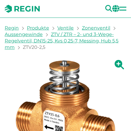
SUC
CH
You are here:
Regin
Produkte
Ventile
Zonenventil
Aussengewinde
ZTV / ZTR – 2- und 3-Wege-
Regelventil, DN15-25, Kvs 0,25-7, Messing, Hub 5,5
mm
ZTV20-2,5
Zeige g
Ze