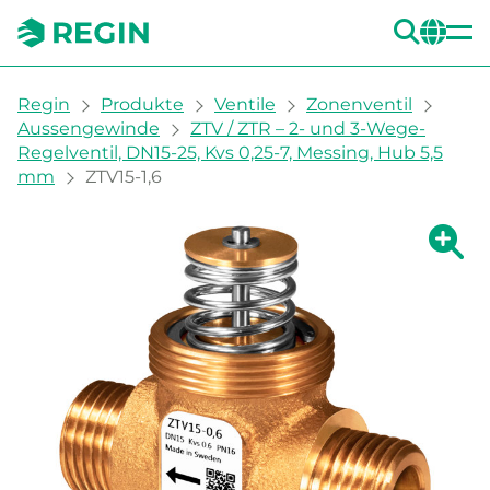
SUC
CH
You are here:
Regin
Produkte
Ventile
Zonenventil
Aussengewinde
ZTV / ZTR – 2- und 3-Wege-
Regelventil, DN15-25, Kvs 0,25-7, Messing, Hub 5,5
mm
ZTV15-1,6
Zeige g
Ze