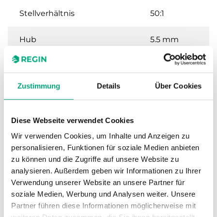
Stellverhältnis
50:1
Hub
5.5 mm
Nennweite
DN15
Zustimmung
Details
Über Cookies
Kvs
1.6 m³/h
Max. Differenzdruck
350 kPa
Diese Webseite verwendet Cookies
Wir verwenden Cookies, um Inhalte und Anzeigen zu
Anschluss
G 1/2"
personalisieren, Funktionen für soziale Medien anbieten
zu können und die Zugriffe auf unsere Website zu
Medientemperatur
1…110 °C
analysieren. Außerdem geben wir Informationen zu Ihrer
Verwendung unserer Website an unsere Partner für
soziale Medien, Werbung und Analysen weiter. Unsere
Ventiltyp
2-Wege
Partner führen diese Informationen möglicherweise mit
weiteren Daten zusammen, die Sie ihnen bereitgestellt