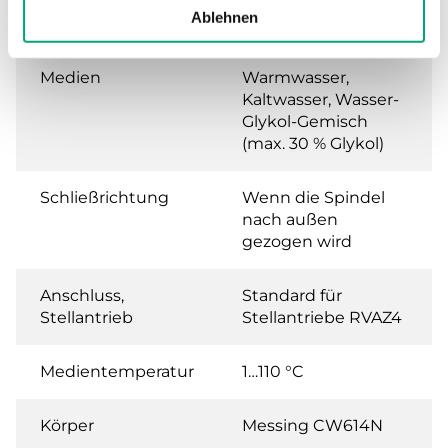
Leckrate
0.0 % of Kvs (Keine
Ablehnen
Leckrate)
Medien
Warmwasser,
Kaltwasser, Wasser-
Glykol-Gemisch
(max. 30 % Glykol)
Schließrichtung
Wenn die Spindel
nach außen
gezogen wird
Anschluss,
Standard für
Stellantrieb
Stellantriebe RVAZ4
Medientemperatur
1…110 °C
Körper
Messing CW614N