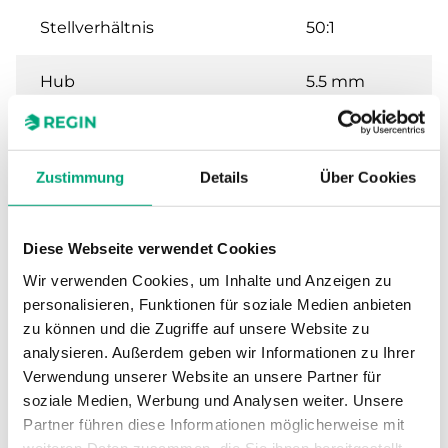
Stellverhältnis
50:1
Hub
5.5 mm
Nennweite
DN15
Zustimmung
Details
Über Cookies
Kvs
0.6 m³/h
Max. Differenzdruck
350 kPa
Diese Webseite verwendet Cookies
Wir verwenden Cookies, um Inhalte und Anzeigen zu
Anschluss
G 1/2"
personalisieren, Funktionen für soziale Medien anbieten
zu können und die Zugriffe auf unsere Website zu
Medientemperatur
1…110 °C
analysieren. Außerdem geben wir Informationen zu Ihrer
Verwendung unserer Website an unsere Partner für
soziale Medien, Werbung und Analysen weiter. Unsere
Ventiltyp
2-Wege
Partner führen diese Informationen möglicherweise mit
weiteren Daten zusammen, die Sie ihnen bereitgestellt