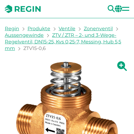
SUC
CH
You are here:
Regin
Produkte
Ventile
Zonenventil
Aussengewinde
ZTV / ZTR – 2- und 3-Wege-
Regelventil, DN15-25, Kvs 0,25-7, Messing, Hub 5,5
mm
ZTV15-0,6
Zeige g
Ze