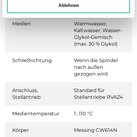
Leckrate
0.0 % of Kvs (Keine
Ablehnen
Leckrate)
Medien
Warmwasser,
Kaltwasser, Wasser-
Glykol-Gemisch
(max. 30 % Glykol)
Schließrichtung
Wenn die Spindel
nach außen
gezogen wird
Anschluss,
Standard für
Stellantrieb
Stellantriebe RVAZ4
Medientemperatur
1…110 °C
Körper
Messing CW614N