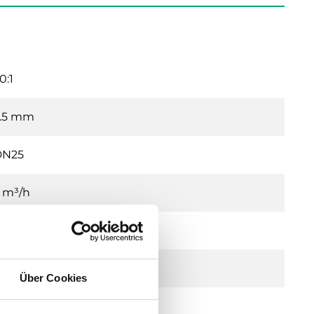
0:1
.5 mm
DN25
 m³/h
0 kPa
1"
Über Cookies
…110 °C