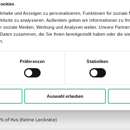
Cookies
nhalte und Anzeigen zu personalisieren, Funktionen für soziale
Website zu analysieren. Außerdem geben wir Informationen zu I
r soziale Medien, Werbung und Analysen weiter. Unsere Partner
 Daten zusammen, die Sie ihnen bereitgestellt haben oder die s
 3-Wege-Regelventil, DN15-25, Kvs 0,25-7, Me
n.
zung, Kühlung, Lüftung, Fan-Coil
Präferenzen
Statistiken
16
-Außengewinde gemäß according to ISO 228/1
Auswahl erlauben
ichprozentig
 % of Kvs (Keine Leckrate)