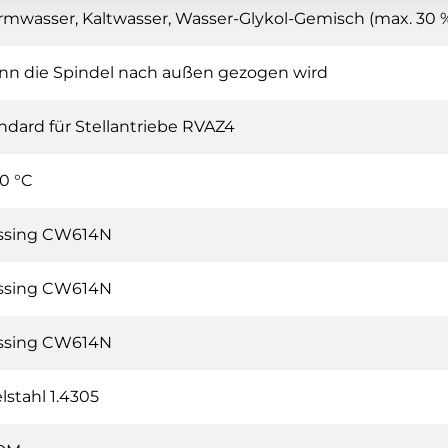
mwasser, Kaltwasser, Wasser-Glykol-Gemisch (max. 30 %
n die Spindel nach außen gezogen wird
ndard für Stellantriebe RVAZ4
10 °C
ssing CW614N
ssing CW614N
ssing CW614N
lstahl 1.4305