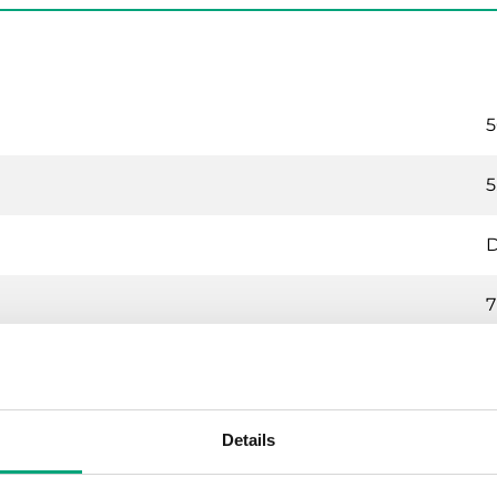
5
5
7
7
G
Details
1