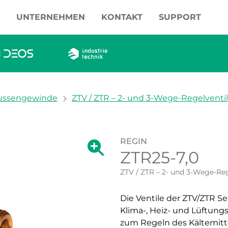
UNTERNEHMEN
KONTAKT
SUPPORT
ussengewinde
ZTV / ZTR – 2- und 3-Wege-Regelventil
REGIN
Zeige große Version des Bildes.
ZTR25-7,0
Zeige große Vers
ZTV / ZTR – 2- und 3-Wege-Reg
Die Ventile der ZTV/ZTR S
Klima-, Heiz- und Lüftun
zum Regeln des Kältemittel