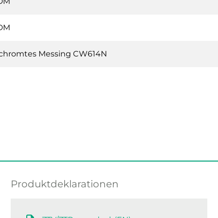
DM
DM
chromtes Messing CW614N
Produktdeklarationen