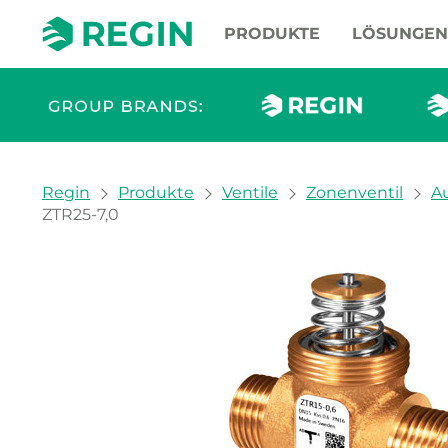
PRODUKTE
LÖSUNGEN
You are here:
Regin
Produkte
Ventile
Zonenventil
A
ZTR25-7,0