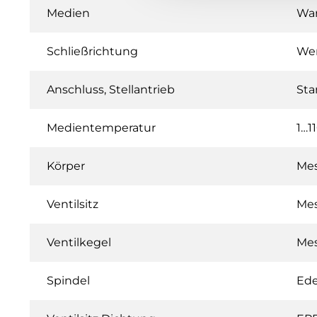
Medien
War
Schließrichtung
Wen
Anschluss, Stellantrieb
Sta
Medientemperatur
1…1
Körper
Me
Ventilsitz
Me
Ventilkegel
Me
Spindel
Ede