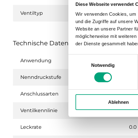
Diese Webseite verwendet 
Ventiltyp
Wir verwenden Cookies, um I
und die Zugriffe auf unsere 
Website an unsere Partner fü
möglicherweise mit weiteren
Technische Daten für ZTV / ZTR – 2- und
der Dienste gesammelt habe
Einwilligungsauswahl
Anwendung
Hei
Notwendig
Nenndruckstufe
PN
Anschlussarten
BSP
Ablehnen
Ventilkennlinie
Gle
Leckrate
0.0