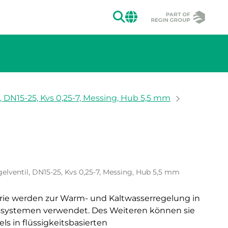
SUCHEN
CHANGE MAR
, DN15-25, Kvs 0,25-7, Messing, Hub 5,5 mm
ion des Bildes.
elventil, DN15-25, Kvs 0,25-7, Messing, Hub 5,5 mm
erie werden zur Warm- und Kaltwasserregelung in
gssystemen verwendet. Des Weiteren können sie
s in flüssigkeitsbasierten