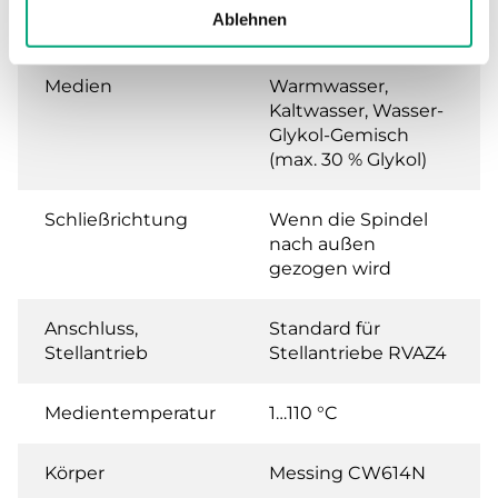
Leckrate
0.0 % of Kvs (Keine
Ablehnen
Leckrate)
Medien
Warmwasser,
Kaltwasser, Wasser-
Glykol-Gemisch
(max. 30 % Glykol)
Schließrichtung
Wenn die Spindel
nach außen
gezogen wird
Anschluss,
Standard für
Stellantrieb
Stellantriebe RVAZ4
Medientemperatur
1…110 °C
Körper
Messing CW614N