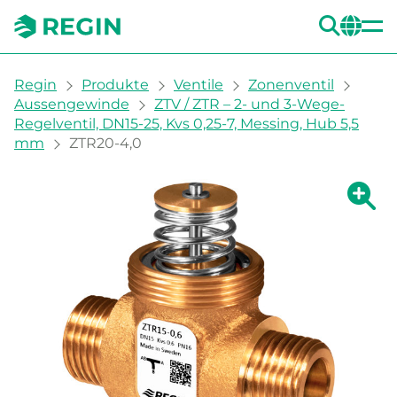
SUC
CH
You are here:
Regin
Produkte
Ventile
Zonenventil
Aussengewinde
ZTV / ZTR – 2- und 3-Wege-
Regelventil, DN15-25, Kvs 0,25-7, Messing, Hub 5,5
mm
ZTR20-4,0
Zeige g
Ze