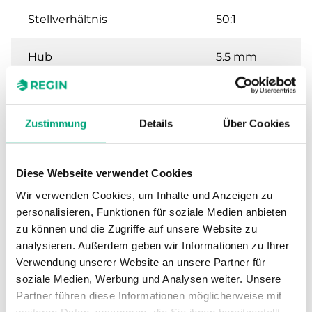
Stellverhältnis
50:1
Hub
5.5 mm
Nennweite
DN20
Zustimmung
Details
Über Cookies
Kvs
4 m³/h
Max. Differenzdruck
150 kPa
Diese Webseite verwendet Cookies
Wir verwenden Cookies, um Inhalte und Anzeigen zu
Anschluss
G 3/4"
personalisieren, Funktionen für soziale Medien anbieten
zu können und die Zugriffe auf unsere Website zu
Medientemperatur
1…110 °C
analysieren. Außerdem geben wir Informationen zu Ihrer
Verwendung unserer Website an unsere Partner für
soziale Medien, Werbung und Analysen weiter. Unsere
Ventiltyp
3-Wege
Partner führen diese Informationen möglicherweise mit
weiteren Daten zusammen, die Sie ihnen bereitgestellt