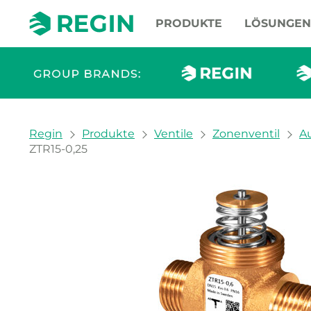
PRODUKTE
LÖSUNGEN
You are here:
Regin
Produkte
Ventile
Zonenventil
A
ZTR15-0,25