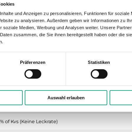
Cookies
3-We
nhalte und Anzeigen zu personalisieren, Funktionen für soziale
Website zu analysieren. Außerdem geben wir Informationen zu I
r soziale Medien, Werbung und Analysen weiter. Unsere Partner
 Daten zusammen, die Sie ihnen bereitgestellt haben oder die s
 3-Wege-Regelventil, DN15-25, Kvs 0,25-7, Me
n.
zung, Kühlung, Lüftung, Fan-Coil
Präferenzen
Statistiken
16
-Außengewinde gemäß according to ISO 228/1
Auswahl erlauben
ichprozentig
 % of Kvs (Keine Leckrate)