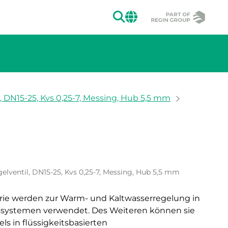
SUCHEN
CHANGE MAR
, DN15-25, Kvs 0,25-7, Messing, Hub 5,5 mm
ion des Bildes.
elventil, DN15-25, Kvs 0,25-7, Messing, Hub 5,5 mm
erie werden zur Warm- und Kaltwasserregelung in
gssystemen verwendet. Des Weiteren können sie
s in flüssigkeitsbasierten