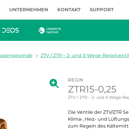
UNTERNEHMEN
KONTAKT
SUPPORT
ussengewinde
ZTV / ZTR – 2- und 3-Wege-Regelventil
REGIN
Zeige große Version des Bildes.
ZTR15-0,25
Zeige große Vers
ZTV / ZTR – 2- und 3-Wege-Reg
Die Ventile der ZTV/ZTR S
Klima-, Heiz- und Lüftun
zum Regeln des Kältemittel