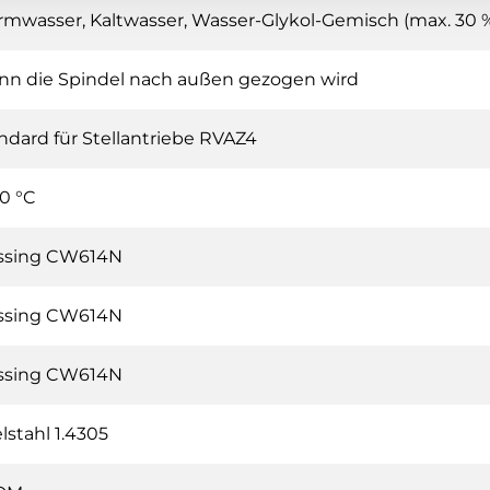
mwasser, Kaltwasser, Wasser-Glykol-Gemisch (max. 30 %
n die Spindel nach außen gezogen wird
ndard für Stellantriebe RVAZ4
10 °C
ssing CW614N
ssing CW614N
ssing CW614N
lstahl 1.4305