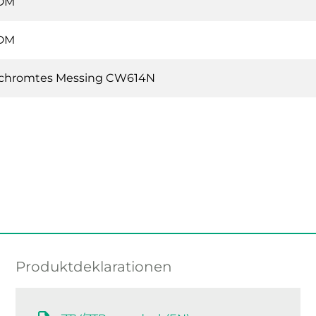
DM
DM
chromtes Messing CW614N
Produktdeklarationen