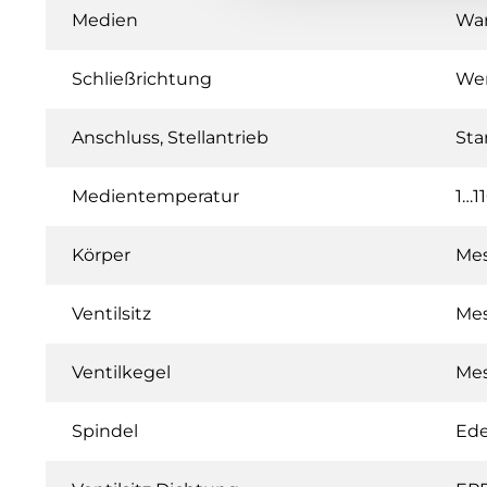
Medien
War
Schließrichtung
Wen
Anschluss, Stellantrieb
Sta
Medientemperatur
1…1
Körper
Me
Ventilsitz
Me
Ventilkegel
Me
Spindel
Ede