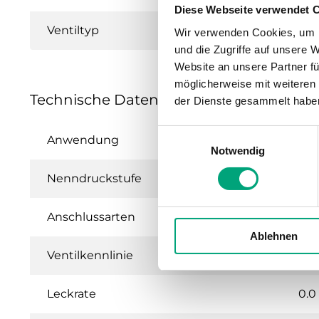
Diese Webseite verwendet 
Ventiltyp
Wir verwenden Cookies, um I
und die Zugriffe auf unsere 
Website an unsere Partner fü
möglicherweise mit weiteren
Technische Daten für ZTV / ZTR – 2- und
der Dienste gesammelt habe
Einwilligungsauswahl
Anwendung
Hei
Notwendig
Nenndruckstufe
PN
Anschlussarten
BSP
Ablehnen
Ventilkennlinie
Gle
Leckrate
0.0