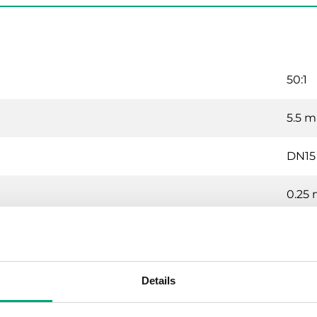
50:1
5.5 
DN15
0.25 
350 
G 1/2"
Details
1…110