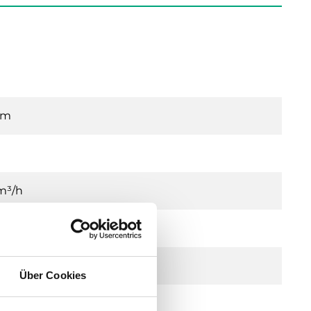
mm
m³/h
kPa
Über Cookies
 °C