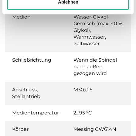
Leckrate
0.0 % of Kvs ()
Ablehnen
Medien
Wasser-Glykol-
Gemisch (max. 40 %
Glykol),
Warmwasser,
Kaltwasser
Schließrichtung
Wenn die Spindel
nach außen
gezogen wird
Anschluss,
M30x1.5
Stellantrieb
Medientemperatur
2…95 °C
Körper
Messing CW614N