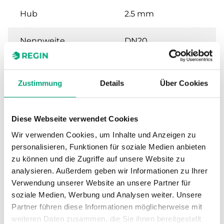
Hub
2.5 mm
Nennweite
DN20
Kvs
4 m³/h
Zustimmung
Details
Über Cookies
Max. Differenzdruck
80 kPa
Diese Webseite verwendet Cookies
Anschluss
G 3/4" (ISO 228-1) M
Wir verwenden Cookies, um Inhalte und Anzeigen zu
personalisieren, Funktionen für soziale Medien anbieten
Medientemperatur
2…95 °C
zu können und die Zugriffe auf unsere Website zu
analysieren. Außerdem geben wir Informationen zu Ihrer
Ventiltyp
3-Wege mit Bypass
Verwendung unserer Website an unsere Partner für
soziale Medien, Werbung und Analysen weiter. Unsere
Stellantrieb
SE1TP / SE1MP
Partner führen diese Informationen möglicherweise mit
weiteren Daten zusammen, die Sie ihnen bereitgestellt