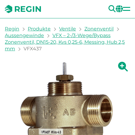
SUC
CH
You are here:
Regin
Produkte
Ventile
Zonenventil
Aussengewinde
VFX – 2-/3-Wege/Bypass
Zonenventil, DN15-20, Kvs 0,25-6, Messing, Hub 2,5
mm
VFX437
Zeige g
Ze