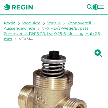
SUC
CH
You are here:
Regin
Produkte
Ventile
Zonenventil
Aussengewinde
VFX – 2-/3-Wege/Bypass
Zonenventil, DN15-20, Kvs 0,25-6, Messing, Hub 2,5
mm
VFX314
Zeige g
Ze