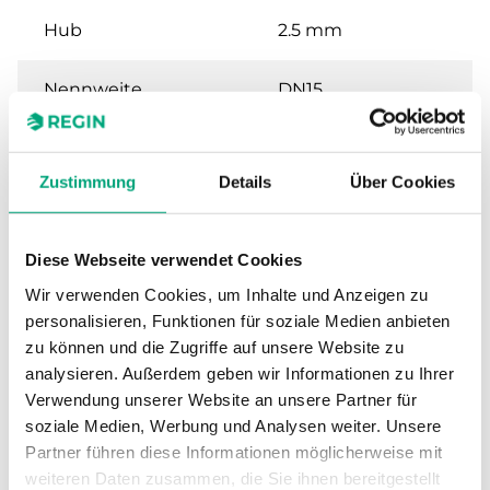
Hub
2.5 mm
Nennweite
DN15
Kvs
1.6 m³/h
Zustimmung
Details
Über Cookies
Max. Differenzdruck
250 kPa
Diese Webseite verwendet Cookies
Anschluss
G 1/2" (ISO 228-1) M
Wir verwenden Cookies, um Inhalte und Anzeigen zu
personalisieren, Funktionen für soziale Medien anbieten
Medientemperatur
2…95 °C
zu können und die Zugriffe auf unsere Website zu
analysieren. Außerdem geben wir Informationen zu Ihrer
Ventiltyp
3-Wege
Verwendung unserer Website an unsere Partner für
soziale Medien, Werbung und Analysen weiter. Unsere
Stellantrieb
SE1T / SE1M
Partner führen diese Informationen möglicherweise mit
weiteren Daten zusammen, die Sie ihnen bereitgestellt