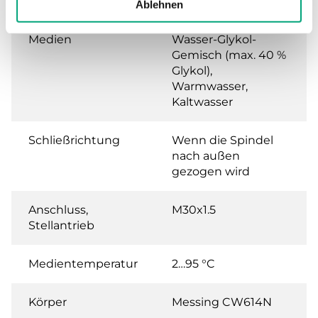
Leckrate
0.0 % of Kvs ()
Ablehnen
Medien
Wasser-Glykol-
Gemisch (max. 40 %
Glykol),
Warmwasser,
Kaltwasser
Schließrichtung
Wenn die Spindel
nach außen
gezogen wird
Anschluss,
M30x1.5
Stellantrieb
Medientemperatur
2…95 °C
Körper
Messing CW614N