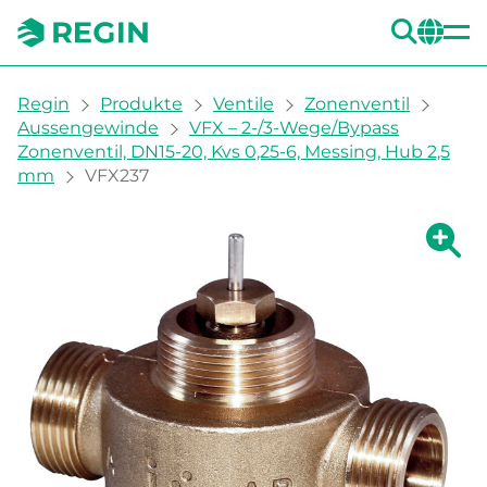
SUC
CH
You are here:
Regin
Produkte
Ventile
Zonenventil
Aussengewinde
VFX – 2-/3-Wege/Bypass
Zonenventil, DN15-20, Kvs 0,25-6, Messing, Hub 2,5
mm
VFX237
Zeige g
Ze