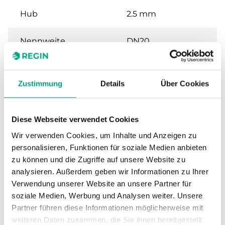
Hub
2.5 mm
Nennweite
DN20
Kvs
4 m³/h
Zustimmung
Details
Über Cookies
Max. Differenzdruck
80 kPa
Diese Webseite verwendet Cookies
Anschluss
G 3/4" (ISO 228-1) M
Wir verwenden Cookies, um Inhalte und Anzeigen zu
personalisieren, Funktionen für soziale Medien anbieten
Medientemperatur
2…95 °C
zu können und die Zugriffe auf unsere Website zu
analysieren. Außerdem geben wir Informationen zu Ihrer
Ventiltyp
2-Wege
Verwendung unserer Website an unsere Partner für
soziale Medien, Werbung und Analysen weiter. Unsere
Stellantrieb
SE1TP / SE1MP
Partner führen diese Informationen möglicherweise mit
weiteren Daten zusammen, die Sie ihnen bereitgestellt