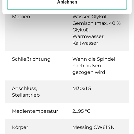
Leckrate
0.0 % of Kvs ()
Ablehnen
Medien
Wasser-Glykol-
Gemisch (max. 40 %
Glykol),
Warmwasser,
Kaltwasser
Schließrichtung
Wenn die Spindel
nach außen
gezogen wird
Anschluss,
M30x1.5
Stellantrieb
Medientemperatur
2…95 °C
Körper
Messing CW614N