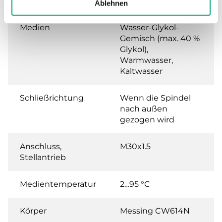
Leckrate
0.0 % of Kvs ()
Ablehnen
Medien
Wasser-Glykol-
Gemisch (max. 40 %
Glykol),
Warmwasser,
Kaltwasser
Schließrichtung
Wenn die Spindel
nach außen
gezogen wird
Anschluss,
M30x1.5
Stellantrieb
Medientemperatur
2…95 °C
Körper
Messing CW614N