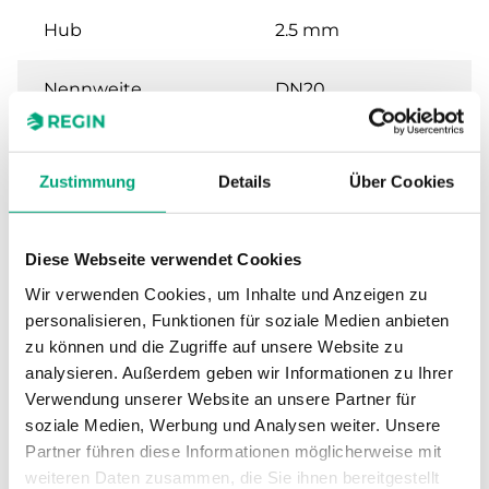
Hub
2.5 mm
Nennweite
DN20
Kvs
2.5 m³/h
Zustimmung
Details
Über Cookies
Max. Differenzdruck
250 kPa
Diese Webseite verwendet Cookies
Anschluss
G 3/4" (ISO 228-1) M
Wir verwenden Cookies, um Inhalte und Anzeigen zu
personalisieren, Funktionen für soziale Medien anbieten
Medientemperatur
2…95 °C
zu können und die Zugriffe auf unsere Website zu
analysieren. Außerdem geben wir Informationen zu Ihrer
Ventiltyp
2-Wege
Verwendung unserer Website an unsere Partner für
soziale Medien, Werbung und Analysen weiter. Unsere
Stellantrieb
SE1T / SE1M
Partner führen diese Informationen möglicherweise mit
weiteren Daten zusammen, die Sie ihnen bereitgestellt