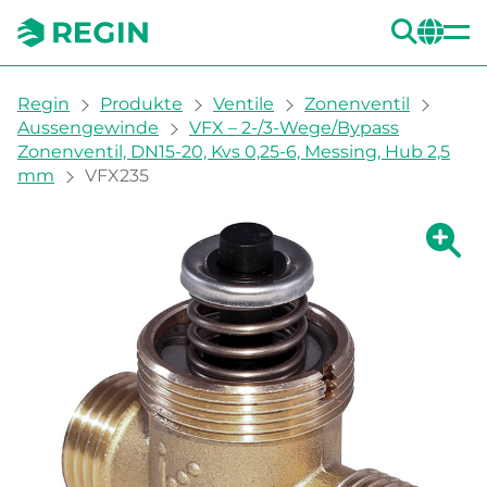
SUC
CH
You are here:
Regin
Produkte
Ventile
Zonenventil
Aussengewinde
VFX – 2-/3-Wege/Bypass
Zonenventil, DN15-20, Kvs 0,25-6, Messing, Hub 2,5
mm
VFX235
Zeige g
Ze