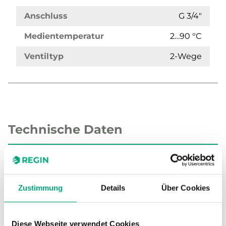
Anschluss
G 3/4"
Medientemperatur
2…90 °C
Ventiltyp
2-Wege
Technische Daten
Technische Daten für CTV – 2-Wege-
Zonenventil, DN10-20, einstellbarer Kvs,
Zustimmung
Details
Über Cookies
Messing verchromt, Hub 3,5 mm
Diese Webseite verwendet Cookies
Anwendung
Heizung, Kühlung,