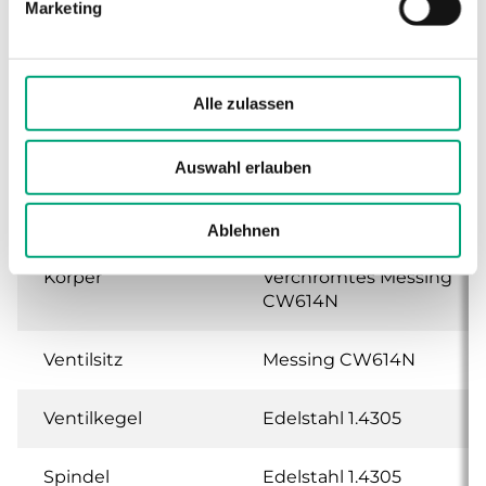
Marketing
Schließrichtung
Wenn die Spindel nach
innen gedrückt wird
Alle zulassen
Anschluss,
M28 x 1,5
Stellantrieb
Auswahl erlauben
Medientemperatur
2…90 °C
Ablehnen
Körper
Verchromtes Messing
CW614N
Ventilsitz
Messing CW614N
Ventilkegel
Edelstahl 1.4305
Spindel
Edelstahl 1.4305