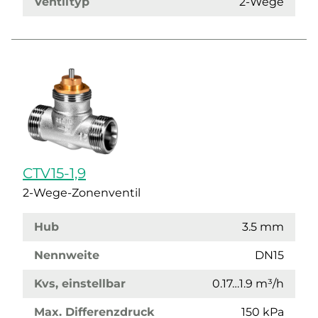
Ventiltyp
2-Wege
CTV15-1,9
2-Wege-Zonenventil
Hub
3.5 mm
Nennweite
DN15
Kvs, einstellbar
0.17…1.9 m³/h
Max. Differenzdruck
150 kPa