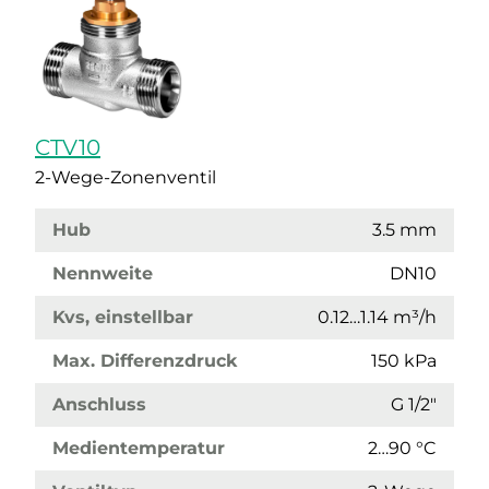
CTV10
2-Wege-Zonenventil
Hub
3.5 mm
Nennweite
DN10
Kvs, einstellbar
0.12…1.14 m³/h
Max. Differenzdruck
150 kPa
Anschluss
G 1/2"
Medientemperatur
2…90 °C