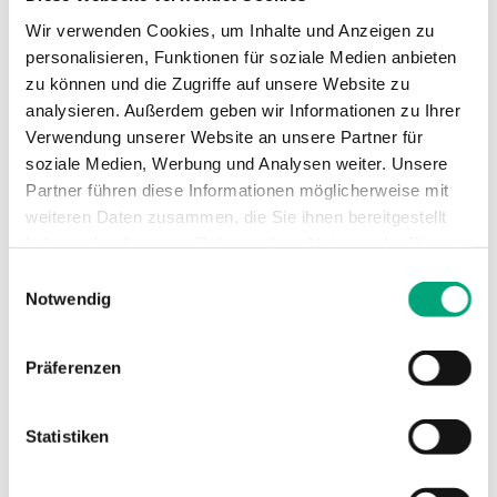
Kühlbalken, Radiator
Wir verwenden Cookies, um Inhalte und Anzeigen zu
personalisieren, Funktionen für soziale Medien anbieten
Nenndruckstufe
PN10
zu können und die Zugriffe auf unsere Website zu
analysieren. Außerdem geben wir Informationen zu Ihrer
Verwendung unserer Website an unsere Partner für
Anschlussarten
BSP-Außengewinde
soziale Medien, Werbung und Analysen weiter. Unsere
gemäß according to ISO
228/1
Partner führen diese Informationen möglicherweise mit
weiteren Daten zusammen, die Sie ihnen bereitgestellt
haben oder die sie im Rahmen Ihrer Nutzung der Dienste
Ventilkennlinie
Linear
gesammelt haben.
Einwilligungsauswahl
Notwendig
Leckrate
0.0 % of Kvs (PTFE-
Dichtung, mit 25 %
Kohlenstoff gefüllt, keine
Präferenzen
Leckrate)
Statistiken
Medien
Warmwasser, Kaltwasser,
Wasser-Glykol-Gemisch
(max. 30 % Glykol)