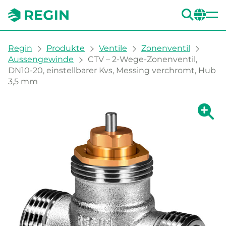
SUC
CH
You are here:
Regin
Produkte
Ventile
Zonenventil
Aussengewinde
CTV – 2-Wege-Zonenventil,
DN10-20, einstellbarer Kvs, Messing verchromt, Hub
3,5 mm
Zeige g
Ze
Dru