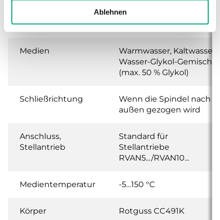
Ablehnen
Leckrate
0.1 % of Kvs ()
Medien
Warmwasser, Kaltwasser,
Wasser-Glykol-Gemisch
(max. 50 % Glykol)
Schließrichtung
Wenn die Spindel nach
außen gezogen wird
Anschluss,
Standard für
Stellantrieb
Stellantriebe
RVAN5.../RVAN10...
Medientemperatur
-5…150 °C
Körper
Rotguss CC491K