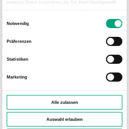
Ventiltyp
2-Wege
weiteren Daten zusammen, die Sie ihnen bereitgestellt
haben oder die sie im Rahmen Ihrer Nutzung der Dienste
gesammelt haben.
Einwilligungsauswahl
Notwendig
Technische Daten für MTVS / MTRS – 2- un
3-Wege-Regelventil, DN15-50, Kvs 0,63-39,
Präferenzen
Rotguss, Hub 20mm, DZR
Statistiken
Anwendung
Heizung, Kühlung,
Lüftung
Marketing
Nenndruckstufe
PN16
Anschlussarten
BSP-Innengewinde
Alle zulassen
gemäß according to ISO
228/1
Auswahl erlauben
Ventilkennlinie
Gleichprozentig