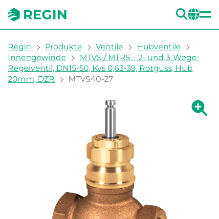
SUC
CH
You are here:
Regin
Produkte
Ventile
Hubventile
Innengewinde
MTVS / MTRS – 2- und 3-Wege-
Regelventil, DN15-50, Kvs 0,63-39, Rotguss, Hub
20mm, DZR
MTVS40-27
Zeige g
Ze