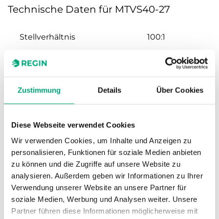
Technische Daten für MTVS40-27
Stellverhältnis
100:1
Hub
20 mm
Nennweite
DN40
Zustimmung
Details
Über Cookies
Kvs
27 m³/h
Diese Webseite verwendet Cookies
Wir verwenden Cookies, um Inhalte und Anzeigen zu
Max. Differenzdruck
600 kPa
personalisieren, Funktionen für soziale Medien anbieten
zu können und die Zugriffe auf unsere Website zu
Anschluss
G 1 1/2"
analysieren. Außerdem geben wir Informationen zu Ihrer
Verwendung unserer Website an unsere Partner für
Medientemperatur
-5…150 °C
soziale Medien, Werbung und Analysen weiter. Unsere
Partner führen diese Informationen möglicherweise mit