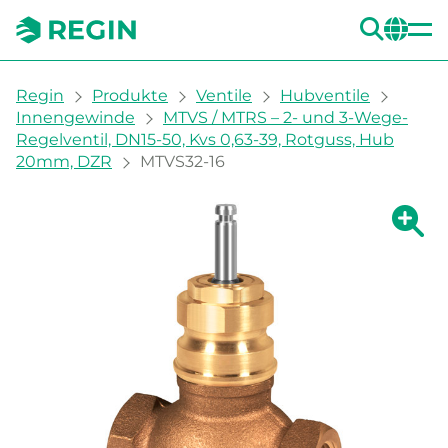
SUC
CH
You are here:
Regin
Produkte
Ventile
Hubventile
Innengewinde
MTVS / MTRS – 2- und 3-Wege-
Regelventil, DN15-50, Kvs 0,63-39, Rotguss, Hub
20mm, DZR
MTVS32-16
Zeige g
Ze