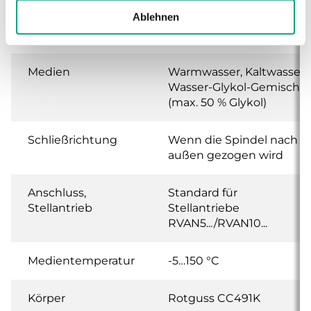
Ablehnen
Leckrate
0.1 % of Kvs ()
Medien
Warmwasser, Kaltwasser,
Wasser-Glykol-Gemisch
(max. 50 % Glykol)
Schließrichtung
Wenn die Spindel nach
außen gezogen wird
Anschluss,
Standard für
Stellantrieb
Stellantriebe
RVAN5.../RVAN10...
Medientemperatur
-5…150 °C
Körper
Rotguss CC491K