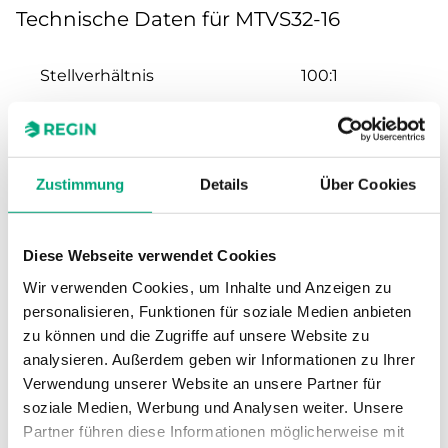
Technische Daten für MTVS32-16
Stellverhältnis
100:1
Hub
20 mm
Nennweite
DN32
Zustimmung
Details
Über Cookies
Kvs
16 m³/h
Diese Webseite verwendet Cookies
Wir verwenden Cookies, um Inhalte und Anzeigen zu
Max. Differenzdruck
800 kPa
personalisieren, Funktionen für soziale Medien anbieten
zu können und die Zugriffe auf unsere Website zu
Anschluss
G 1 1/4"
analysieren. Außerdem geben wir Informationen zu Ihrer
Verwendung unserer Website an unsere Partner für
Medientemperatur
-5…150 °C
soziale Medien, Werbung und Analysen weiter. Unsere
Partner führen diese Informationen möglicherweise mit