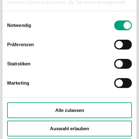
Ventiltyp
2-Wege
weiteren Daten zusammen, die Sie ihnen bereitgestellt
haben oder die sie im Rahmen Ihrer Nutzung der Dienste
gesammelt haben.
Einwilligungsauswahl
Notwendig
Technische Daten für MTVS / MTRS – 2- un
3-Wege-Regelventil, DN15-50, Kvs 0,63-39,
Präferenzen
Rotguss, Hub 20mm, DZR
Statistiken
Anwendung
Heizung, Kühlung,
Lüftung
Marketing
Nenndruckstufe
PN16
Anschlussarten
BSP-Innengewinde
Alle zulassen
gemäß according to ISO
228/1
Auswahl erlauben
Ventilkennlinie
Gleichprozentig