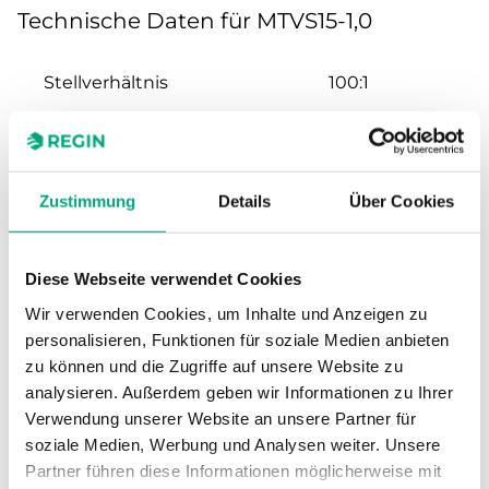
Technische Daten für MTVS15-1,0
Stellverhältnis
100:1
Hub
20 mm
Nennweite
DN15
Zustimmung
Details
Über Cookies
Kvs
1 m³/h
Diese Webseite verwendet Cookies
Wir verwenden Cookies, um Inhalte und Anzeigen zu
Max. Differenzdruck
1600 kPa
personalisieren, Funktionen für soziale Medien anbieten
zu können und die Zugriffe auf unsere Website zu
Anschluss
G 1/2"
analysieren. Außerdem geben wir Informationen zu Ihrer
Verwendung unserer Website an unsere Partner für
Medientemperatur
-5…150 °C
soziale Medien, Werbung und Analysen weiter. Unsere
Partner führen diese Informationen möglicherweise mit