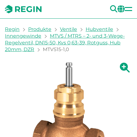
SUC
CH
You are here:
Regin
Produkte
Ventile
Hubventile
Innengewinde
MTVS / MTRS – 2- und 3-Wege-
Regelventil, DN15-50, Kvs 0,63-39, Rotguss, Hub
20mm, DZR
MTVS15-1,0
Zeige g
Ze