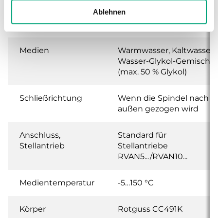
Ablehnen
Leckrate
0.1 % of Kvs ()
Medien
Warmwasser, Kaltwasser,
Wasser-Glykol-Gemisch
(max. 50 % Glykol)
Schließrichtung
Wenn die Spindel nach
außen gezogen wird
Anschluss,
Standard für
Stellantrieb
Stellantriebe
RVAN5.../RVAN10...
Medientemperatur
-5…150 °C
Körper
Rotguss CC491K