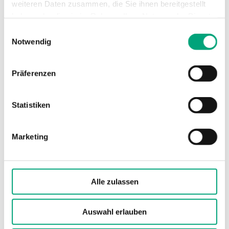
Ventiltyp
2-Wege
weiteren Daten zusammen, die Sie ihnen bereitgestellt
haben oder die sie im Rahmen Ihrer Nutzung der Dienste
gesammelt haben.
Einwilligungsauswahl
Notwendig
Technische Daten für MTVS / MTRS – 2- un
3-Wege-Regelventil, DN15-50, Kvs 0,63-39,
Präferenzen
Rotguss, Hub 20mm, DZR
Statistiken
Anwendung
Heizung, Kühlung,
Lüftung
Marketing
Nenndruckstufe
PN16
Anschlussarten
BSP-Innengewinde
Alle zulassen
gemäß according to ISO
228/1
Auswahl erlauben
Ventilkennlinie
Gleichprozentig