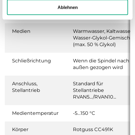
Ablehnen
Leckrate
0.1 % of Kvs ()
Medien
Warmwasser, Kaltwasser,
Wasser-Glykol-Gemisch
(max. 50 % Glykol)
Schließrichtung
Wenn die Spindel nach
außen gezogen wird
Anschluss,
Standard für
Stellantrieb
Stellantriebe
RVAN5.../RVAN10...
Medientemperatur
-5…150 °C
Körper
Rotguss CC491K