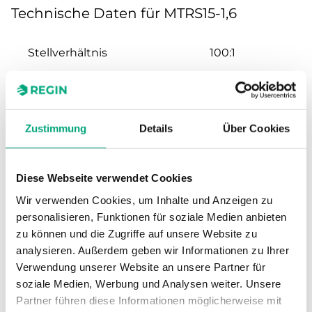
Technische Daten für MTRS15-1,6
Stellverhältnis
100:1
Hub
20 mm
Nennweite
DN15
Zustimmung
Details
Über Cookies
Kvs
1.6 m³/h
Diese Webseite verwendet Cookies
Wir verwenden Cookies, um Inhalte und Anzeigen zu
Max. Differenzdruck
1600 kPa
personalisieren, Funktionen für soziale Medien anbieten
zu können und die Zugriffe auf unsere Website zu
Anschluss
G 1/2"
analysieren. Außerdem geben wir Informationen zu Ihrer
Verwendung unserer Website an unsere Partner für
Medientemperatur
-5…150 °C
soziale Medien, Werbung und Analysen weiter. Unsere
Partner führen diese Informationen möglicherweise mit