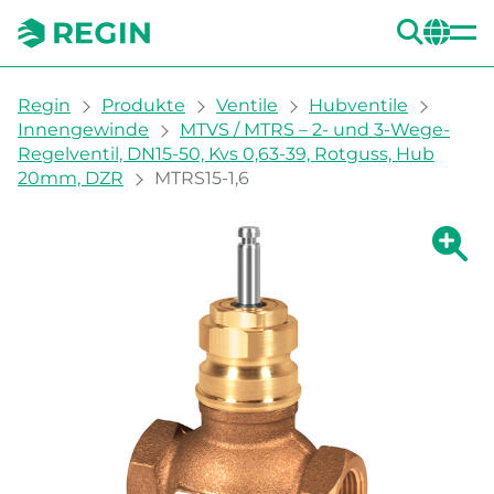
SUC
CH
You are here:
Regin
Produkte
Ventile
Hubventile
Innengewinde
MTVS / MTRS – 2- und 3-Wege-
Regelventil, DN15-50, Kvs 0,63-39, Rotguss, Hub
20mm, DZR
MTRS15-1,6
Zeige g
Ze