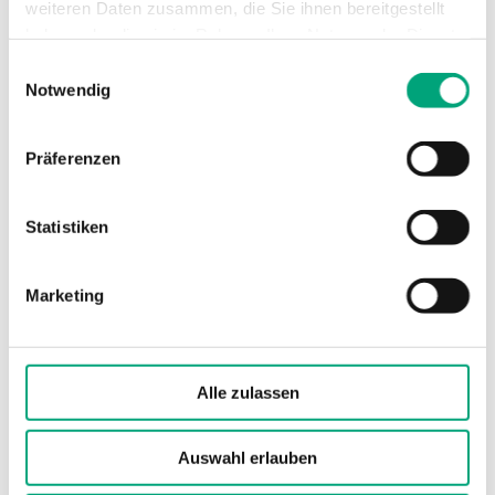
Ventiltyp
3-Wege
weiteren Daten zusammen, die Sie ihnen bereitgestellt
haben oder die sie im Rahmen Ihrer Nutzung der Dienste
gesammelt haben.
Einwilligungsauswahl
Notwendig
Technische Daten für MTVS / MTRS – 2- un
3-Wege-Regelventil, DN15-50, Kvs 0,63-39,
Präferenzen
Rotguss, Hub 20mm, DZR
Statistiken
Anwendung
Heizung, Kühlung,
Lüftung
Marketing
Nenndruckstufe
PN16
Anschlussarten
BSP-Innengewinde
Alle zulassen
gemäß according to ISO
228/1
Auswahl erlauben
Ventilkennlinie
Gleichprozentig