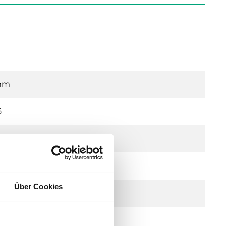
mm
5
/h
 kPa
Über Cookies
"
50 °C