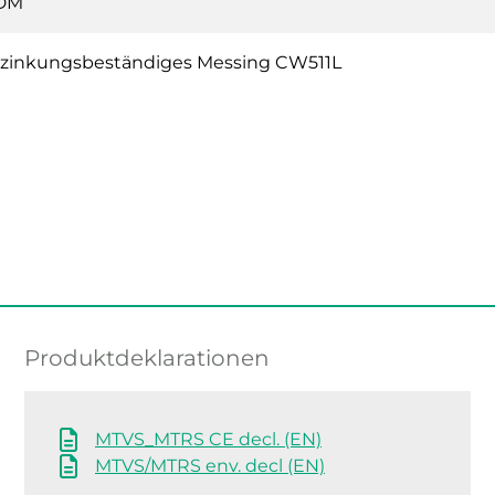
DM
zinkungsbeständiges Messing CW511L
Produktdeklarationen
MTVS_MTRS CE decl. (EN)
MTVS/MTRS env. decl (EN)