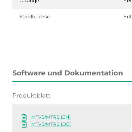
O-Ringe
EP
Stopfbuchse
Ent
Software und Dokumentation
Produktblatt
MTVS/MTRS (EN)
MTVS/MTRS (DE)