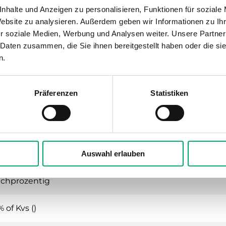
nhalte und Anzeigen zu personalisieren, Funktionen für soziale
3-W
Website zu analysieren. Außerdem geben wir Informationen zu I
r soziale Medien, Werbung und Analysen weiter. Unsere Partner
 Daten zusammen, die Sie ihnen bereitgestellt haben oder die s
n.
und 3-Wege-Regelventil, DN15-50, Kvs 0,63-3
Präferenzen
Statistiken
zung, Kühlung, Lüftung
16
-Innengewinde gemäß according to ISO 228/1
Auswahl erlauben
ichprozentig
% of Kvs ()