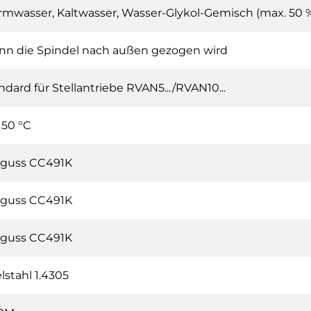
mwasser, Kaltwasser, Wasser-Glykol-Gemisch (max. 50 %
n die Spindel nach außen gezogen wird
ndard für Stellantriebe RVAN5.../RVAN10...
150 °C
guss CC491K
guss CC491K
guss CC491K
lstahl 1.4305