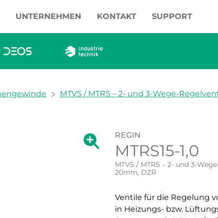
UNTERNEHMEN
KONTAKT
SUPPORT
nengewinde
MTVS / MTRS – 2- und 3-Wege-Regelventi
REGIN
Zeige große Version des Bildes.
MTRS15-1,0
Zeige große Vers
MTVS / MTRS – 2- und 3-Wege-R
20mm, DZR
Ventile für die Regelung 
in Heizungs- bzw. Lüftungs