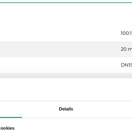
100:1
20 
DN1
1 m³
1600
Details
G 1/2
Cookies
-5…1