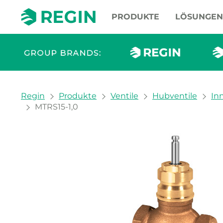
PRODUKTE
LÖSUNGEN
You are here:
Regin
Produkte
Ventile
Hubventile
In
MTRS15-1,0