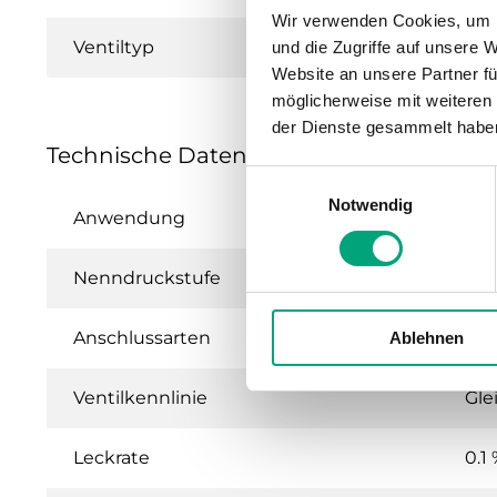
Wir verwenden Cookies, um I
Ventiltyp
und die Zugriffe auf unsere 
Website an unsere Partner fü
möglicherweise mit weiteren
der Dienste gesammelt habe
Technische Daten für MTVS / MTRS – 2- 
Einwilligungsauswahl
Notwendig
Anwendung
Hei
Nenndruckstufe
PN
Anschlussarten
BSP
Ablehnen
Ventilkennlinie
Gle
Leckrate
0.1 