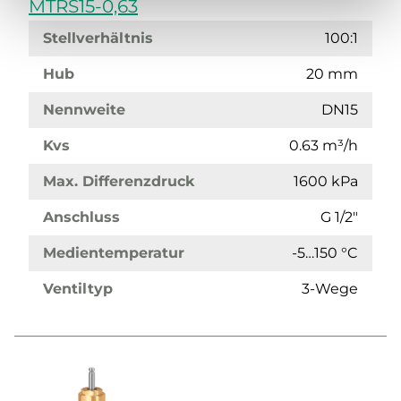
MTRS15-0,63
Stellverhältnis
100:1
Hub
20 mm
Nennweite
DN15
Kvs
0.63 m³/h
Max. Differenzdruck
1600 kPa
Anschluss
G 1/2"
Medientemperatur
-5…150 °C
Ventiltyp
3-Wege