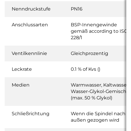
Nenndruckstufe
PN16
Anschlussarten
BSP-Innengewinde
gemäß according to ISO
228/1
Ventilkennlinie
Gleichprozentig
Leckrate
0.1 % of Kvs ()
Medien
Warmwasser, Kaltwasser,
Wasser-Glykol-Gemisch
(max. 50 % Glykol)
Schließrichtung
Wenn die Spindel nach
außen gezogen wird