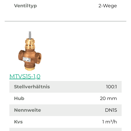
Ventiltyp
2-Wege
MTVS15-1,0
Stellverhältnis
100:1
Hub
20 mm
Nennweite
DN15
Kvs
1 m³/h