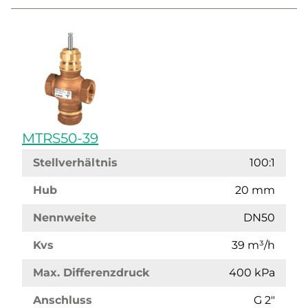
MTRS50-39
Stellverhältnis
100:1
Hub
20 mm
Nennweite
DN50
Kvs
39 m³/h
Max. Differenzdruck
400 kPa
Anschluss
G 2"