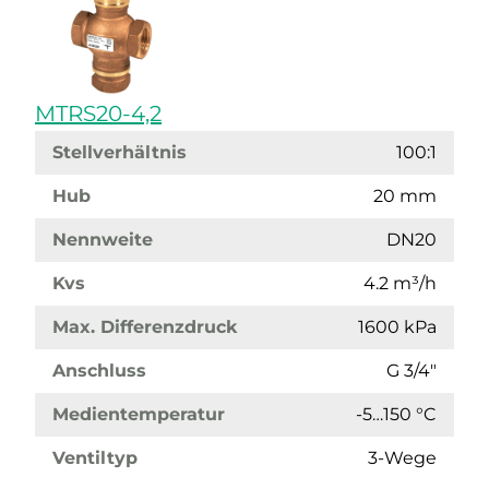
MTRS20-4,2
Stellverhältnis
100:1
Hub
20 mm
Nennweite
DN20
Kvs
4.2 m³/h
Max. Differenzdruck
1600 kPa
Anschluss
G 3/4"
Medientemperatur
-5…150 °C
Ventiltyp
3-Wege