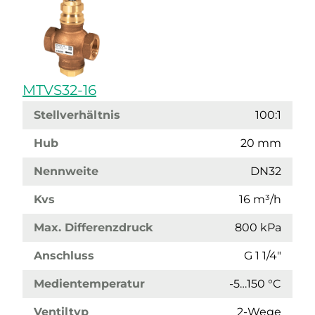
MTVS32-16
Stellverhältnis
100:1
Hub
20 mm
Nennweite
DN32
Kvs
16 m³/h
Max. Differenzdruck
800 kPa
Anschluss
G 1 1/4"
Medientemperatur
-5…150 °C
Ventiltyp
2-Wege