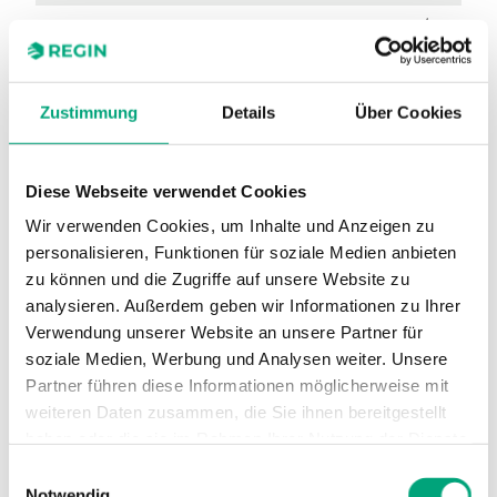
Anschluss
G 1 1/2"
Medientemperatur
-5…150 °C
Zustimmung
Details
Über Cookies
Ventiltyp
2-Wege
Diese Webseite verwendet Cookies
Wir verwenden Cookies, um Inhalte und Anzeigen zu
personalisieren, Funktionen für soziale Medien anbieten
zu können und die Zugriffe auf unsere Website zu
analysieren. Außerdem geben wir Informationen zu Ihrer
Verwendung unserer Website an unsere Partner für
soziale Medien, Werbung und Analysen weiter. Unsere
MTVS50-39
Partner führen diese Informationen möglicherweise mit
weiteren Daten zusammen, die Sie ihnen bereitgestellt
Stellverhältnis
100:1
haben oder die sie im Rahmen Ihrer Nutzung der Dienste
gesammelt haben.
Hub
20 mm
Einwilligungsauswahl
Notwendig