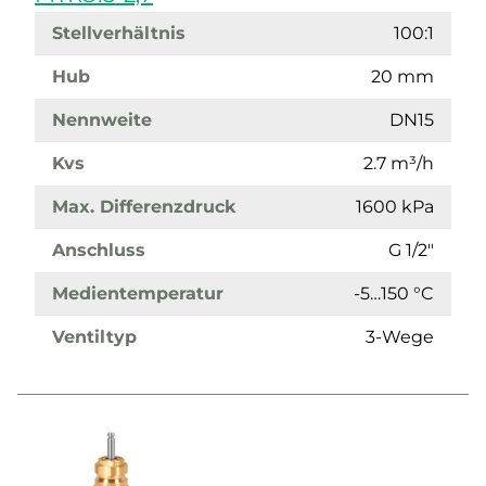
Stellverhältnis
100:1
Hub
20 mm
Nennweite
DN15
Kvs
2.7 m³/h
Max. Differenzdruck
1600 kPa
Anschluss
G 1/2"
Medientemperatur
-5…150 °C
Ventiltyp
3-Wege