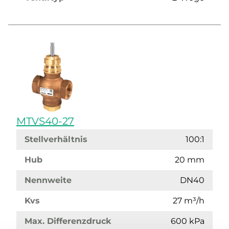
MTVS40-27
Stellverhältnis
100:1
Hub
20 mm
Nennweite
DN40
Kvs
27 m³/h
Max. Differenzdruck
600 kPa