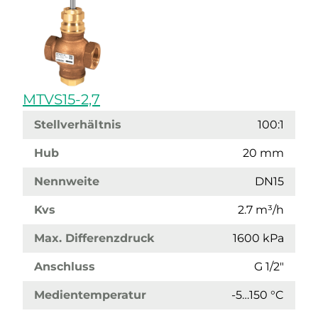
MTVS15-2,7
Stellverhältnis
100:1
Hub
20 mm
Nennweite
DN15
Kvs
2.7 m³/h
Max. Differenzdruck
1600 kPa
Anschluss
G 1/2"
Medientemperatur
-5…150 °C