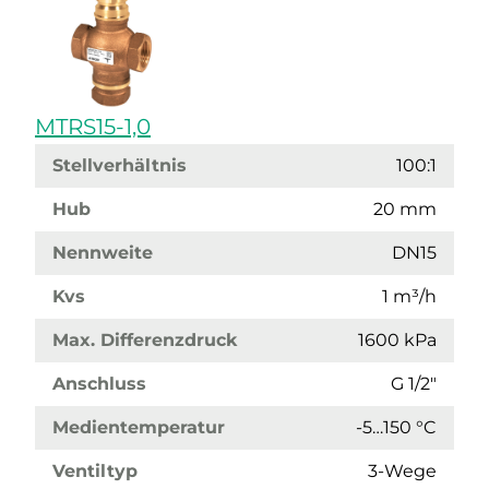
MTRS15-1,0
Stellverhältnis
100:1
Hub
20 mm
Nennweite
DN15
Kvs
1 m³/h
Max. Differenzdruck
1600 kPa
Anschluss
G 1/2"
Medientemperatur
-5…150 °C
Ventiltyp
3-Wege