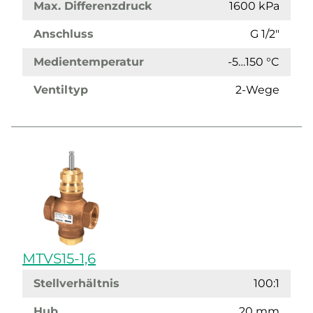
Max. Differenzdruck
1600 kPa
Anschluss
G 1/2"
Medientemperatur
-5…150 °C
Ventiltyp
2-Wege
MTVS15-1,6
Stellverhältnis
100:1
Hub
20 mm