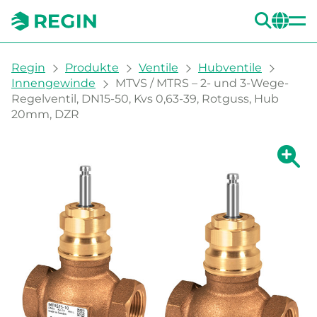
SUC
CH
You are here:
Regin
Produkte
Ventile
Hubventile
Innengewinde
MTVS / MTRS – 2- und 3-Wege-
Regelventil, DN15-50, Kvs 0,63-39, Rotguss, Hub
20mm, DZR
Zeige g
Ze
Dru