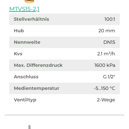
MTVS15-2,1
Stellverhältnis
100:1
Hub
20 mm
Nennweite
DN15
Kvs
2.1 m³/h
Max. Differenzdruck
1600 kPa
Anschluss
G 1/2"
Medientemperatur
-5…150 °C
Ventiltyp
2-Wege