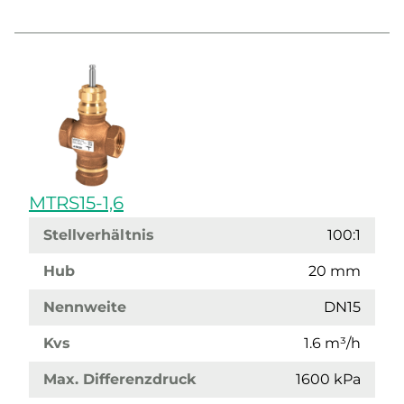
MTRS15-1,6
Stellverhältnis
100:1
Hub
20 mm
Nennweite
DN15
Kvs
1.6 m³/h
Max. Differenzdruck
1600 kPa