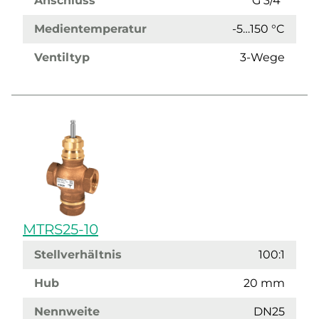
Anschluss
G 3/4"
Medientemperatur
-5…150 °C
Ventiltyp
3-Wege
MTRS25-10
Stellverhältnis
100:1
Hub
20 mm
Nennweite
DN25