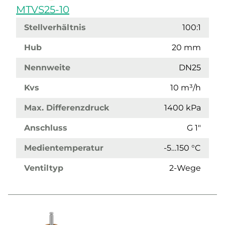
MTVS25-10
Stellverhältnis
100:1
Hub
20 mm
Nennweite
DN25
Kvs
10 m³/h
Max. Differenzdruck
1400 kPa
Anschluss
G 1"
Medientemperatur
-5…150 °C
Ventiltyp
2-Wege