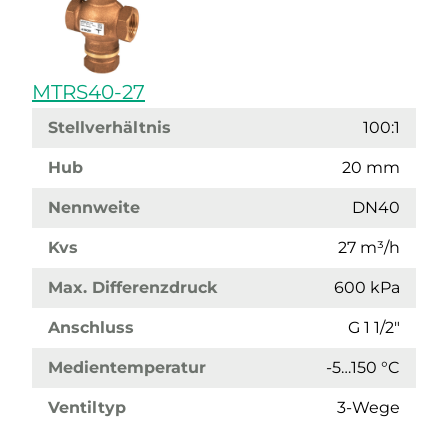
MTRS40-27
Stellverhältnis
100:1
Hub
20 mm
Nennweite
DN40
Kvs
27 m³/h
Max. Differenzdruck
600 kPa
Anschluss
G 1 1/2"
Medientemperatur
-5…150 °C
Ventiltyp
3-Wege