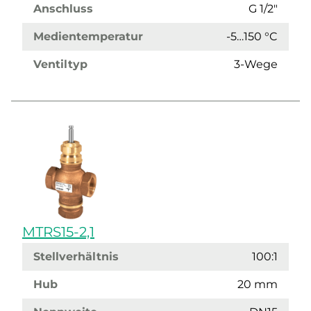
Anschluss
G 1/2"
Medientemperatur
-5…150 °C
Ventiltyp
3-Wege
MTRS15-2,1
Stellverhältnis
100:1
Hub
20 mm