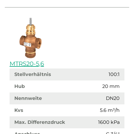
MTRS20-5,6
Stellverhältnis
100:1
Hub
20 mm
Nennweite
DN20
Kvs
5.6 m³/h
Max. Differenzdruck
1600 kPa