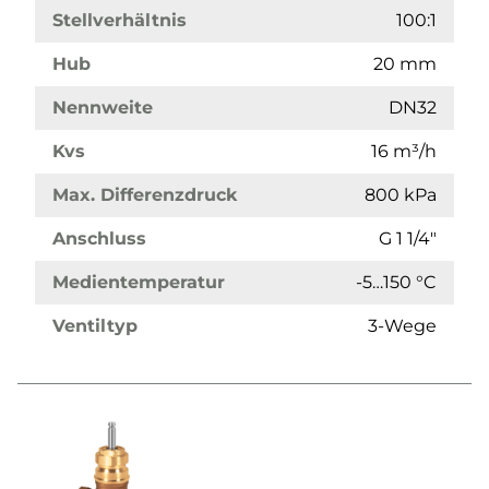
Stellverhältnis
100:1
Hub
20 mm
Nennweite
DN32
Kvs
16 m³/h
Max. Differenzdruck
800 kPa
Anschluss
G 1 1/4"
Medientemperatur
-5…150 °C
Ventiltyp
3-Wege