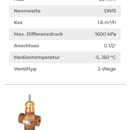
Nennweite
DN15
Kvs
1.6 m³/h
Max. Differenzdruck
1600 kPa
Anschluss
G 1/2"
Medientemperatur
-5…150 °C
Ventiltyp
2-Wege