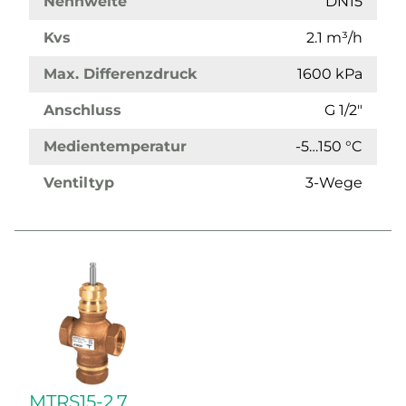
Nennweite
DN15
Kvs
2.1 m³/h
Max. Differenzdruck
1600 kPa
Anschluss
G 1/2"
Medientemperatur
-5…150 °C
Ventiltyp
3-Wege
MTRS15-2,7