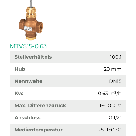
MTVS15-0,63
Stellverhältnis
100:1
Hub
20 mm
Nennweite
DN15
Kvs
0.63 m³/h
Max. Differenzdruck
1600 kPa
Anschluss
G 1/2"
Medientemperatur
-5…150 °C