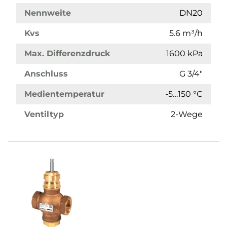
Nennweite
DN20
Kvs
5.6 m³/h
Max. Differenzdruck
1600 kPa
Anschluss
G 3/4"
Medientemperatur
-5…150 °C
Ventiltyp
2-Wege