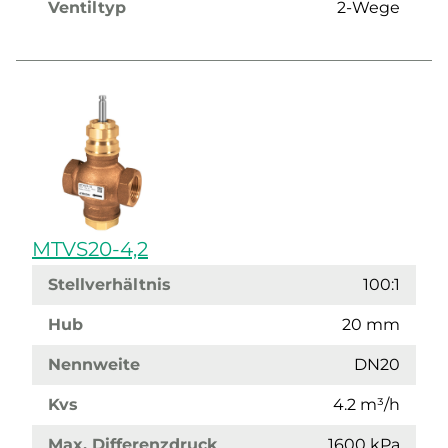
Ventiltyp
2-Wege
MTVS20-4,2
Stellverhältnis
100:1
Hub
20 mm
Nennweite
DN20
Kvs
4.2 m³/h
Max. Differenzdruck
1600 kPa