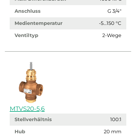
Anschluss
G 3/4"
Medientemperatur
-5…150 °C
Ventiltyp
2-Wege
MTVS20-5,6
Stellverhältnis
100:1
Hub
20 mm