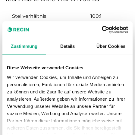
Stellverhältnis
100:1
Hub
20 mm
Zustimmung
Details
Über Cookies
Nennweite
DN50
Kvs
39 m³/h
Diese Webseite verwendet Cookies
Wir verwenden Cookies, um Inhalte und Anzeigen zu
Max. Differenzdruck
1600 kPa
personalisieren, Funktionen für soziale Medien anbieten
zu können und die Zugriffe auf unsere Website zu
Anschluss
G2"
analysieren. Außerdem geben wir Informationen zu Ihrer
Verwendung unserer Website an unsere Partner für
soziale Medien, Werbung und Analysen weiter. Unsere
Medientemperatur
-5…140 °C
Partner führen diese Informationen möglicherweise mit
weiteren Daten zusammen, die Sie ihnen bereitgestellt
Ventiltyp
2-Wege
haben oder die sie im Rahmen Ihrer Nutzung der Dienste