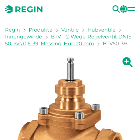
SUC
CH
You are here:
Regin
Produkte
Ventile
Hubventile
Innengewinde
BTV – 2-Wege-Regelventil, DN15-
50, Kvs 0,6-39, Messing, Hub 20 mm
BTV50-39
Zeige g
Ze