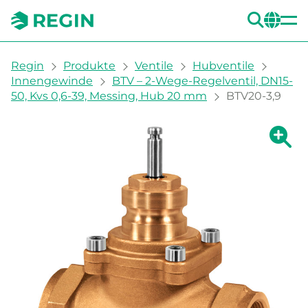
SUC
CH
You are here:
Regin
Produkte
Ventile
Hubventile
Innengewinde
BTV – 2-Wege-Regelventil, DN15-
50, Kvs 0,6-39, Messing, Hub 20 mm
BTV20-3,9
Zeige g
Ze