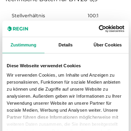
Stellverhältnis
100:1
Hub
20 mm
Zustimmung
Details
Über Cookies
Nennweite
DN20
Kvs
3.9 m³/h
Diese Webseite verwendet Cookies
Wir verwenden Cookies, um Inhalte und Anzeigen zu
Max. Differenzdruck
1600 kPa
personalisieren, Funktionen für soziale Medien anbieten
zu können und die Zugriffe auf unsere Website zu
Anschluss
G 3/4"
analysieren. Außerdem geben wir Informationen zu Ihrer
Verwendung unserer Website an unsere Partner für
soziale Medien, Werbung und Analysen weiter. Unsere
Medientemperatur
-5…140 °C
Partner führen diese Informationen möglicherweise mit
weiteren Daten zusammen, die Sie ihnen bereitgestellt
Ventiltyp
2-Wege
haben oder die sie im Rahmen Ihrer Nutzung der Dienste