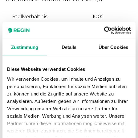
Stellverhältnis
100:1
Hub
20 mm
Zustimmung
Details
Über Cookies
Nennweite
DN15
Kvs
4 m³/h
Diese Webseite verwendet Cookies
Wir verwenden Cookies, um Inhalte und Anzeigen zu
Max. Differenzdruck
1600 kPa
personalisieren, Funktionen für soziale Medien anbieten
zu können und die Zugriffe auf unsere Website zu
Anschluss
G 1/2"
analysieren. Außerdem geben wir Informationen zu Ihrer
Verwendung unserer Website an unsere Partner für
soziale Medien, Werbung und Analysen weiter. Unsere
Medientemperatur
-5…140 °C
Partner führen diese Informationen möglicherweise mit
weiteren Daten zusammen, die Sie ihnen bereitgestellt
Ventiltyp
2-Wege
haben oder die sie im Rahmen Ihrer Nutzung der Dienste