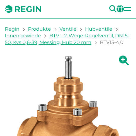
SUC
CH
You are here:
Regin
Produkte
Ventile
Hubventile
Innengewinde
BTV – 2-Wege-Regelventil, DN15-
50, Kvs 0,6-39, Messing, Hub 20 mm
BTV15-4,0
Zeige g
Ze